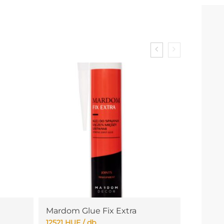
Mardom Glue Fix Extra
12521
HUF
/ db