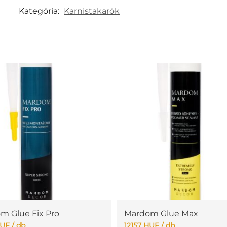
Kategória:
Karnistakarók
m Glue Fix Pro
Mardom Glue Max
UF
/ db
12157
HUF
/ db