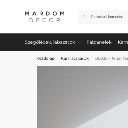
Szegőlécek, lábazatok
Falpanelek
Karn
Kezdőlap
Karnistakarók
QL035H fehér fe
/
/