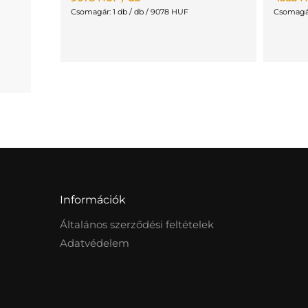
Csomagár: 1 db / db / 9078 HUF
Csomagár
Információk
Általános szerződési feltételek
Adatvédelem