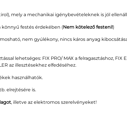
rol), mely a mechanikai igénybevételeknek is jól ellenáll
 a könnyű festés érdekében (
Nem kötelező festeni!
)
 mosható, nem gyúlékony, nincs káros anyag kibocsátása
ztással lehetséges: FIX PRO/ MAX a felragasztáshoz, FIX
LER az illesztésekhez elfedéséhez.
stékek használhatók.
. elrejtésére is.
lagot
, illetve az elektromos szerelvényeket!