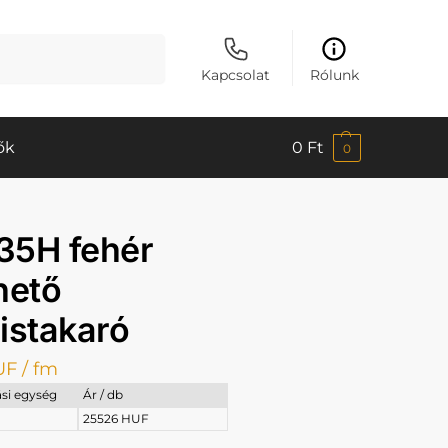
Keresés
Kapcsolat
Rólunk
ők
0
Ft
0
35H fehér
hető
istakaró
UF
/ fm
si egység
Ár / db
25526 HUF