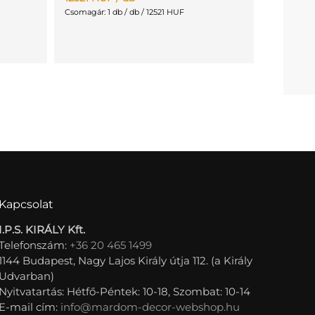
Csomagár: 1 db / db / 12521 HUF
Kapcsolat
I.P.S. KIRÁLY Kft.
Telefonszám:
+36 20 465 1499
1144 Budapest, Nagy Lajos Király útja 112. (a Király
Udvarban)
Nyitvatartás: Hétfő-Péntek: 10-18, Szombat: 10-14
E-mail cím:
info@mardom-decor-webshop.hu