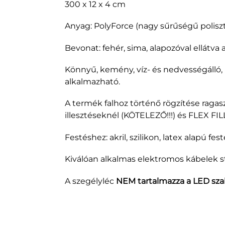
300 x 12 x 4 cm
Anyag: PolyForce (nagy sűrűségű poliszti
Bevonat: fehér, sima, alapozóval ellátva
Könnyű, kemény, víz- és nedvességálló,
alkalmazható.
A termék falhoz történő rögzítése ragas
illesztéseknél (KÖTELEZŐ!!!) és FLEX FIL
Festéshez: akril, szilikon, latex alapú fe
Kiválóan alkalmas elektromos kábelek stb
A szegélyléc
NEM tartalmazza a LED sza