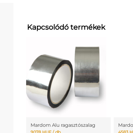
Kapcsolódó termékek
Mardom Alu ragasztószalag
Mardo
9078
HUF
/ db
4583
H