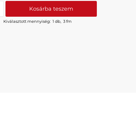
Kosárba teszem
Kiválasztott mennyiség:
1 db
,
3 fm