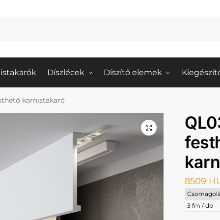
istakarók
Díszlécek
Díszítő elemek
Kiegészít
sthető karnistakaró
QL0
fest
karn
8509
H
Csomagolá
3 fm / db