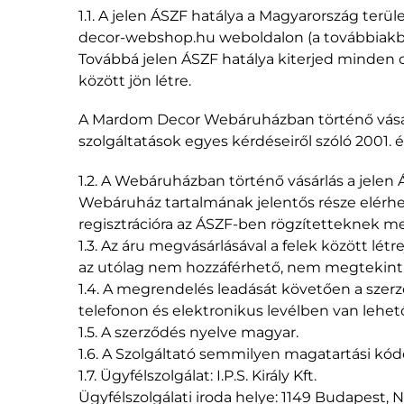
1.1. A jelen ÁSZF hatálya a Magyarország ter
decor-webshop.hu weboldalon (a továbbiakban
Továbbá jelen ÁSZF hatálya kiterjed minden
között jön létre.
A Mardom Decor Webáruházban történő vásárl
szolgáltatások egyes kérdéseiről szóló 2001. évi
1.2. A Webáruházban történő vásárlás a jel
Webáruház tartalmának jelentős része elérhet
regisztrációra az ÁSZF-ben rögzítetteknek me
1.3. Az áru megvásárlásával a felek között lét
az utólag nem hozzáférhető, nem megtekint
1.4. A megrendelés leadását követően a szer
telefonon és elektronikus levélben van lehet
1.5. A szerződés nyelve magyar.
1.6. A Szolgáltató semmilyen magatartási kó
1.7. Ügyfélszolgálat: I.P.S. Király Kft.
Ügyfélszolgálati iroda helye: 1149 Budapest, Na