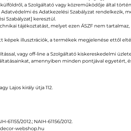
ülföldről, a Szolgáltató vagy közreműködője által történ
 Adatvédelmi és Adatkezelési Szabályzat rendelkezik, mel
i Szabályzat] keresztül.
hnikai tájékoztatást, melyet ezen ÁSZF nem tartalmaz, 
képek illusztrációk, a termékek megjelenése ettől eltérh
ítással, vagy off-line a Szolgáltató kiskereskedelmi üzl
áltatásainkat, amennyiben minden pontjával egyetért, é
y Lajos király útja 112.
IH-61155/2012.; NAIH-61156/2012.
m-decor-webshop.hu