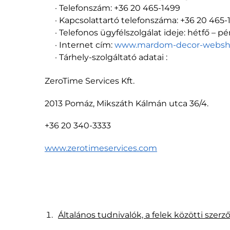
· Telefonszám: +36 20 465-1499
· Kapcsolattartó telefonszáma: +36 20 465-
· Telefonos ügyfélszolgálat ideje: hétfő – p
· Internet cím:
www.mardom-decor-websh
· Tárhely-szolgáltató adatai :
ZeroTime Services Kft.
2013 Pomáz, Mikszáth Kálmán utca 36/4.
+36 20 340-3333
www.zerotimeservices.com
Általános tudnivalók, a felek közötti szerz