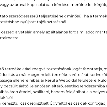
vagy az áruval kapcsolatban kérdése merülne fel, kérjük
lgáltató szerződésszerű teljesítésének minősül, ha a ter
asításban nyújtott tájékoztatásnál.
t összeg a vételár, amely az általános forgalmi adót már t
rtalmazza.
ető termékek árai megváltoztatásának jogát fenntartja, 
ódosítás a már megrendelt termékek vételárát kedvezőt
ga ellenére hibás ár kerül a Weboldal felületére, különö
 becsült árától jelentősen eltérő, esetleg rendszerhiba m
ás áron átadni, szállítani, hanem felajánlhatja a helyes 
dékától.
keresztül csak regisztrált Ügyféltől és csak akkor fogad