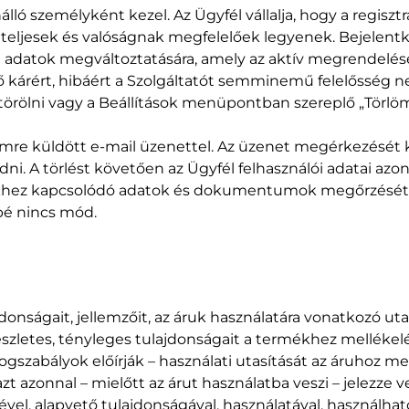
nálló személyként kezel. Az Ügyfél vállalja, hogy a regi
, teljesek és valóságnak megfelelőek legyenek. Bejelentke
adatok megváltoztatására, amely az aktív megrendelések a
ő kárért, hibáért a Szolgáltatót semminemű felelősség n
or törölni vagy a Beállítások menüpontban szereplő „Törlö
mre küldött e-mail üzenettel. Az üzenet megérkezését kö
i. A törlést követően az Ügyfél felhasználói adatai azonn
ekhez kapcsolódó adatok és dokumentumok megőrzését,
bbé nincs mód.
jdonságait, jellemzőit, az áruk használatára vonatkozó u
észletes, tényleges tulajdonságait a termékhez mellékelés
ogszabályok előírják – használati utasítását az áruhoz mel
zt azonnal – mielőtt az árut használatba veszi – jelezze
vel, alapvető tulajdonságával, használatával, használha