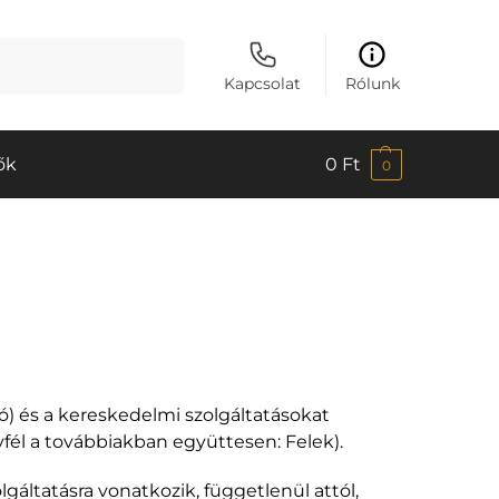
Keresés
Kapcsolat
Rólunk
ők
0
Ft
0
ató) és a kereskedelmi szolgáltatásokat
yfél a továbbiakban együttesen: Felek).
ltatásra vonatkozik, függetlenül attól,