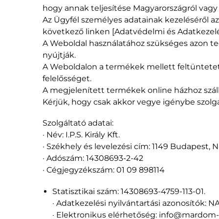
hogy annak teljesítése Magyarországról vagy k
Az Ügyfél személyes adatainak kezeléséről az
következő linken [Adatvédelmi és Adatkezelés
A Weboldal használatához szükséges azon tec
nyújtják.
A Weboldalon a termékek mellett feltüntetett 
felelősséget.
A megjelenített termékek online házhoz száll
Kérjük, hogy csak akkor vegye igénybe szolg
Szolgáltató adatai:
· Név: I.P.S. Király Kft.
· Székhely és levelezési cím: 1149 Budapest, Nag
· Adószám: 14308693-2-42
· Cégjegyzékszám: 01 09 898114
Statisztikai szám: 14308693-4759-113-01.
· Adatkezelési nyilvántartási azonosítók: NA
· Elektronikus elérhetőség: info@mardo