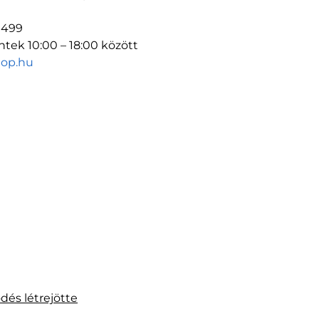
1499
éntek 10:00 – 18:00 között
op.hu
ődés létrejötte