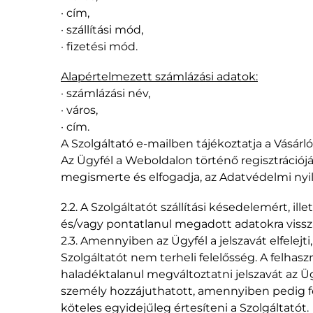
· cím,
· szállítási mód,
· fizetési mód.
Alapértelmezett számlázási adatok:
· számlázási név,
· város,
· cím.
A Szolgáltató e-mailben tájékoztatja a Vásárlót
Az Ügyfél a Weboldalon történő regisztrációjá
megismerte és elfogadja, az Adatvédelmi nyil
2.2. A Szolgáltatót szállítási késedelemért, 
és/vagy pontatlanul megadott adatokra viss
2.3. Amennyiben az Ügyfél a jelszavát elfelej
Szolgáltatót nem terheli felelősség. A felhaszn
haladéktalanul megváltoztatni jelszavát az Ü
személy hozzájuthatott, amennyiben pedig fe
köteles egyidejűleg értesíteni a Szolgáltatót.