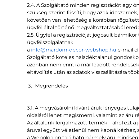
2.4. A Szolgáltató minden regisztrációt egy ö
szükség szerint frissíti, hogy azok időszerűek
követően van lehetőség a korábban rögzített 
ügyfél által történő megváltoztatásából ered
2.5. Ügyfél a regisztrációját jogosult bármik
ügyfélszolgálatnak
a
info@mardom-decor-webshop.hu
e-mail cí
Szolgáltató köteles haladéktalanul gondoskodn
azonban nem érinti a már leadott rendelés
eltávolítás után az adatok visszaállítására tö
Megrendelés
3.1. A megvásárolni kívánt áruk lényeges tula
oldaláról lehet megismerni, valamint az áru r
Az általunk forgalmazott termék – ahol ezt a j
áruval együtt véletlenül nem kapná kézhez, a
a Weboldalon található bármely áru minőségé