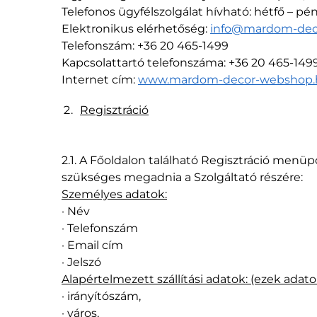
Telefonos ügyfélszolgálat hívható: hétfő – pé
Elektronikus elérhetőség:
info@mardom-dec
Telefonszám: +36 20 465-1499
Kapcsolattartó telefonszáma: +36 20 465-149
Internet cím:
www.mardom-decor-webshop.
Regisztráció
2.1. A Főoldalon található Regisztráció menüpo
szükséges megadnia a Szolgáltató részére:
Személyes adatok:
· Név
· Telefonszám
· Email cím
· Jelszó
Alapértelmezett szállítási adatok: (ezek ada
· irányítószám,
· város,