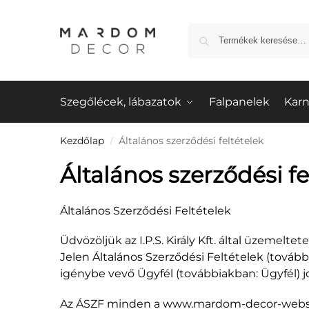
Szegőlécek, lábazatok
Falpanelek
Karn
Kezdőlap
Általános szerződési feltételek
/
Általános szerződési fe
Általános Szerződési Feltételek
Üdvözöljük az I.P.S. Király Kft. által üzemelte
Jelen Általános Szerződési Feltételek (további
igénybe vevő Ügyfél (továbbiakban: Ügyfél) jo
Az ÁSZF minden a www.mardom-decor-webshop.