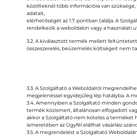
közölteknél több információra van szüksége, 
adatait,
elérhetőségét az 1.7. pontban találja. A Szo
rendelkezik a weboldalon vagy a használati ut
3.2. A kiválasztott termék mellett feltüntetet
összeszerelés, beüzemelés költségeit nem ta
3.3. A Szolgáltató a Weboldalról megrendelh
megjelenéssel egyidejűleg lép hatályba. A m
3.4. Amennyiben a Szolgáltató minden gondossá
termék közismert, általánosan elfogadott vagy
akkor a Szolgáltató nem köteles a terméket hib
ismeretében az Ügyfél elállhat vásárlási szán
3.5. A megrendelést a Szolgáltató Weboldalán 