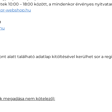
ntek 10:00 – 18:00 között, a mindenkor érvényes nyitvatar
or-webshop.hu
9
hu
nt alatt található adatlap kitöltésével kerülhet sor a reg
tok megadása nem kötelező):