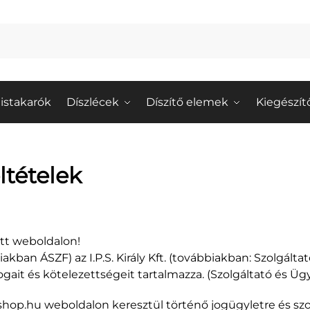
istakarók
Díszlécek
Díszítő elemek
Kiegészít
ltételek
tett weboldalon!
akban ÁSZF) az I.P.S. Király Kft. (továbbiakban: Szolgált
gait és kötelezettségeit tartalmazza. (Szolgáltató és Üg
hu weboldalon keresztül történő jogügyletre és szolgá