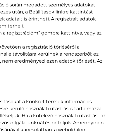
sztráció során megadott személyes adatokat
zés után, a Beállítások linkre kattintást
datait is érintheti. A regisztrált adatok
em terheli.
m a regisztrációm” gombra kattintva, vagy az
vetően a regisztráció törléséről a
al eltávolításra kerülnek a rendszerből; ez
 nem eredményezi ezen adatok törlését. Az
tasításokat a konkrét termék információs
re kerülő használati utasítás is tartalmazza.
lékeljük. Ha a kötelező használati utasítást az
 vevőszolgálatunknál és pótoljuk. Amennyiben
tóságával kapcsolatban, a weboldalon