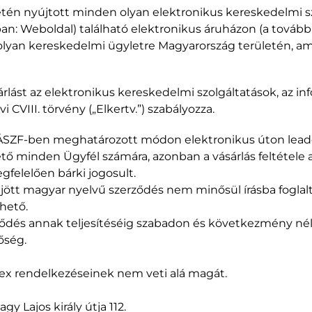
ületén nyújtott minden olyan elektronikus kereskedelmi 
: Weboldal) található elektronikus áruházon (a további
 olyan kereskedelmi ügyletre Magyarország területén, a
ást az elektronikus kereskedelmi szolgáltatások, az i
 CVIII. törvény („Elkertv.”) szabályozza.
en ÁSZF-ben meghatározott módon elektronikus úton lead
ő minden Ügyfél számára, azonban a vásárlás feltétele a
gfelelően bárki jogosult.
rejött magyar nyelvű szerződés nem minősül írásba foglalt
hető.
ződés annak teljesítéséig szabadon és következmény nél
őség.
dex rendelkezéseinek nem veti alá magát.
gy Lajos király útja 112.