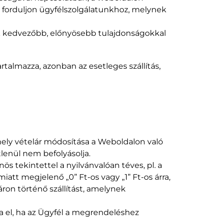
, forduljon ügyfélszolgálatunkhoz, melynek
mék kedvezőbb, előnyösebb tulajdonságokkal
artalmazza, azonban az esetleges szállítás,
mely vételár módosítása a Weboldalon való
lenül nem befolyásolja.
s tekintettel a nyilvánvalóan téves, pl. a
iatt megjelenő „0” Ft-os vagy „1” Ft-os árra,
áron történő szállítást, amelynek
ja el, ha az Ügyfél a megrendeléshez