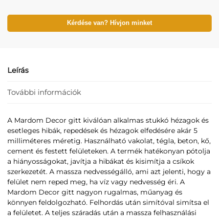
Kérdése van? Hívjon minket
Leírás
További információk
A Mardom Decor gitt kiválóan alkalmas stukkó hézagok és
esetleges hibák, repedések és hézagok elfedésére akár 5
milliméteres méretig. Használható vakolat, tégla, beton, kő,
cement és festett felületeken. A termék hatékonyan pótolja
a hiányosságokat, javítja a hibákat és kisimítja a csíkok
szerkezetét. A massza nedvességálló, ami azt jelenti, hogy a
felület nem reped meg, ha víz vagy nedvesség éri. A
Mardom Decor gitt nagyon rugalmas, műanyag és
könnyen feldolgozható. Felhordás után simítóval simítsa el
a felületet. A teljes száradás után a massza felhasználási