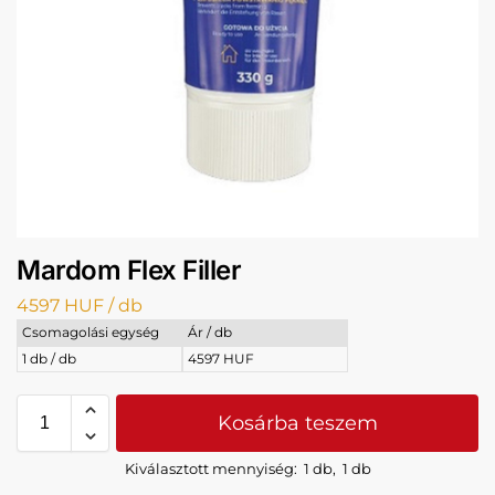
Mardom Flex Filler
4597
HUF
/ db
Csomagolási egység
Ár / db
1 db / db
4597 HUF
Kosárba teszem
Kiválasztott mennyiség:
1 db
,
1 db