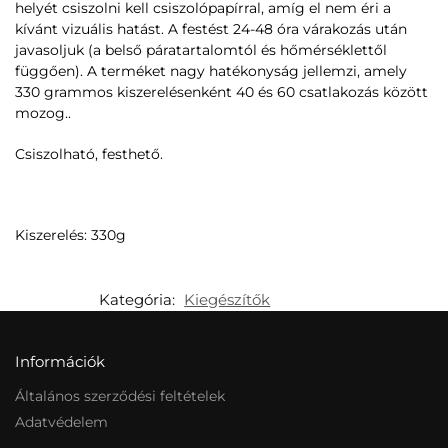
helyét csiszolni kell csiszolópapírral, amíg el nem éri a
kívánt vizuális hatást. A festést 24-48 óra várakozás után
javasoljuk (a belső páratartalomtól és hőmérséklettől
függően). A terméket nagy hatékonyság jellemzi, amely
330 grammos kiszerelésenként 40 és 60 csatlakozás között
mozog..
Csiszolható, festhető.
Kiszerelés: 330g
Kategória:
Kiegészítők
Információk
Általános szerződési feltételek
Adatvédelem