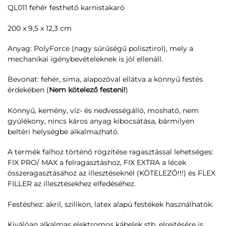
QL011 fehér festhető karnistakaró
200 x 9,5 x 12,3 cm
Anyag: PolyForce (nagy sűrűségű polisztirol), mely a
mechanikai igénybevételeknek is jól ellenáll.
Bevonat: fehér, sima, alapozóval ellátva a könnyű festés
érdekében (
Nem kötelező festeni!
)
Könnyű, kemény, víz- és nedvességálló, mosható, nem
gyúlékony, nincs káros anyag kibocsátása, bármilyen
beltéri helységbe alkalmazható.
A termék falhoz történő rögzítése ragasztással lehetséges:
FIX PRO/ MAX a felragasztáshoz, FIX EXTRA a lécek
összeragasztásához az illesztéseknél (KÖTELEZŐ!!!) és FLEX
FILLER az illesztésekhez elfedéséhez.
Festéshez: akril, szilikon, latex alapú festékek használhatók.
Kiválóan alkalmas elektromos kábelek stb. elrejtésére is.