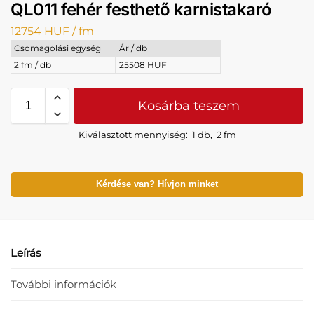
QL011 fehér festhető karnistakaró
12754
HUF
/ fm
Csomagolási egység
Ár / db
2 fm / db
25508 HUF
Kosárba teszem
Kiválasztott mennyiség:
1 db
,
2 fm
Kérdése van? Hívjon minket
Leírás
További információk