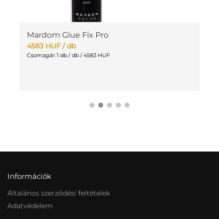
Mardom Glue Fix Pro
M
4583
HUF
/ db
1
Csomagár: 1 db / db / 4583 HUF
Cs
Információk
Általános szerződési feltételek
Adatvédelem