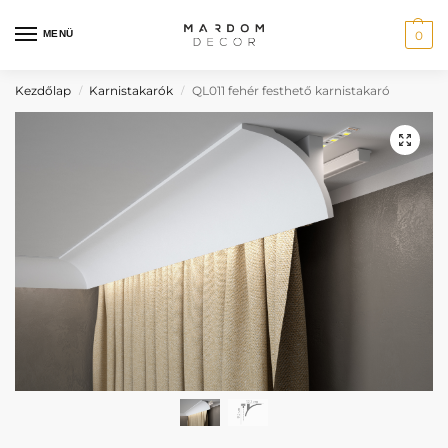
MENÜ
0
Kezdőlap
Karnistakarók
QL011 fehér festhető karnistakaró
/
/