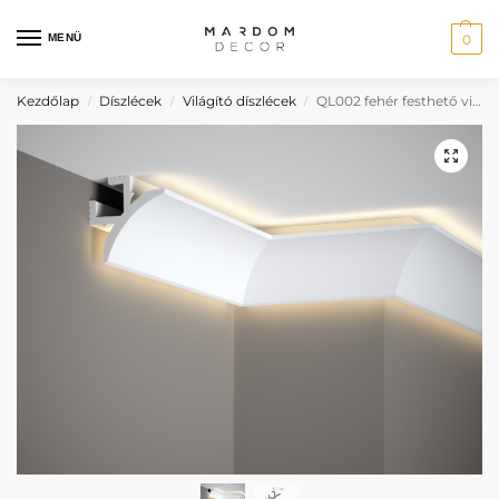
MENÜ
0
Kezdőlap
Díszlécek
Világító díszlécek
QL002 fehér festhető világító mennyezeti díszléc
/
/
/