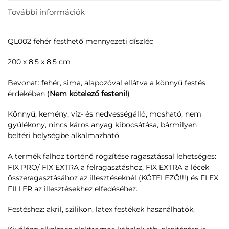
További információk
QL002 fehér festhető mennyezeti díszléc
200 x 8,5 x 8,5 cm
Bevonat: fehér, sima, alapozóval ellátva a könnyű festés
érdekében (
Nem kötelező festeni!
)
Könnyű, kemény, víz- és nedvességálló, mosható, nem
gyúlékony, nincs káros anyag kibocsátása, bármilyen
beltéri helységbe alkalmazható.
A termék falhoz történő rögzítése ragasztással lehetséges:
FIX PRO/ FIX EXTRA a felragasztáshoz, FIX EXTRA a lécek
összeragasztásához az illesztéseknél (KÖTELEZŐ!!!) és FLEX
FILLER az illesztésekhez elfedéséhez.
Festéshez: akril, szilikon, latex festékek használhatók.