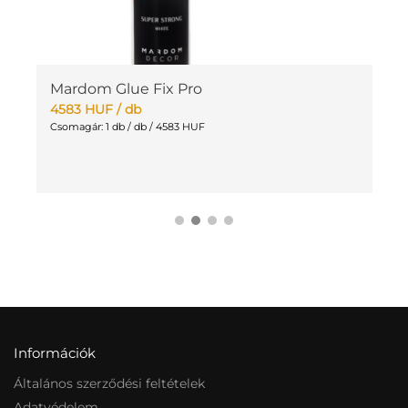
Mardom Glue Fix Pro
M
4583
HUF
/ db
1
Csomagár: 1 db / db / 4583 HUF
Cs
Információk
Általános szerződési feltételek
Adatvédelem