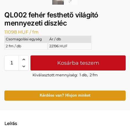
QL002 fehér festhető világító
mennyezeti díszléc
11098
HUF
/ fm
Csomagolási egység
Ár / db
2 fm / db
22196 HUF
Kosárba teszem
Kiválasztott mennyiség:
1 db
,
2 fm
Kérdése van? Hívjon minket
Leírás