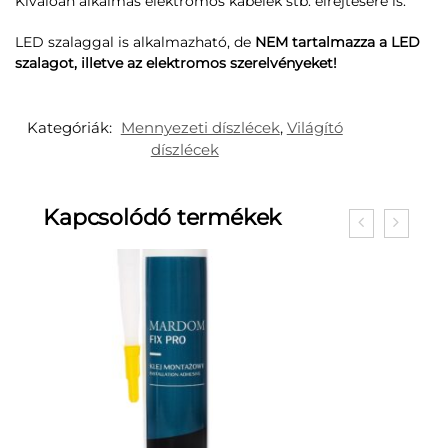
Kiválóan alkalmas elektromos kábelek stb. elrejtésére is.
LED szalaggal is alkalmazható, de
NEM tartalmazza a LED
szalagot, illetve az elektromos szerelvényeket!
Kategóriák:
Mennyezeti díszlécek
,
Világító
díszlécek
Kapcsolódó termékek