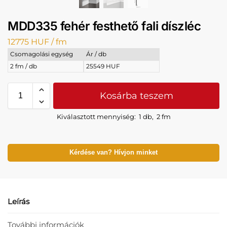
MDD335 fehér festhető fali díszléc
12775
HUF
/ fm
Csomagolási egység
Ár / db
2 fm / db
25549 HUF
Kosárba teszem
Kiválasztott mennyiség:
1 db
,
2 fm
Kérdése van? Hívjon minket
Leírás
További információk