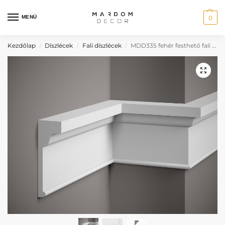
MENÜ
0
Kezdőlap
Díszlécek
Fali díszlécek
MDD335 fehér festhető fali díszléc
/
/
/