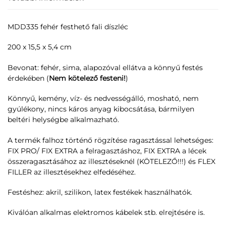
MDD335 fehér festhető fali díszléc
200 x 15,5 x 5,4 cm
Bevonat: fehér, sima, alapozóval ellátva a könnyű festés
érdekében (
Nem kötelező festeni!
)
Könnyű, kemény, víz- és nedvességálló, mosható, nem
gyúlékony, nincs káros anyag kibocsátása, bármilyen
beltéri helységbe alkalmazható.
A termék falhoz történő rögzítése ragasztással lehetséges:
FIX PRO/ FIX EXTRA a felragasztáshoz, FIX EXTRA a lécek
összeragasztásához az illesztéseknél (KÖTELEZŐ!!!) és FLEX
FILLER az illesztésekhez elfedéséhez.
Festéshez: akril, szilikon, latex festékek használhatók.
Kiválóan alkalmas elektromos kábelek stb. elrejtésére is.