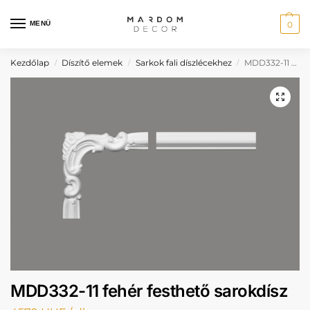
MENÜ
0
Kezdőlap
Díszítő elemek
Sarkok fali díszlécekhez
MDD332-11 fehér festhető sarokdísz
/
/
/
MDD332-11 fehér festhető sarokdísz