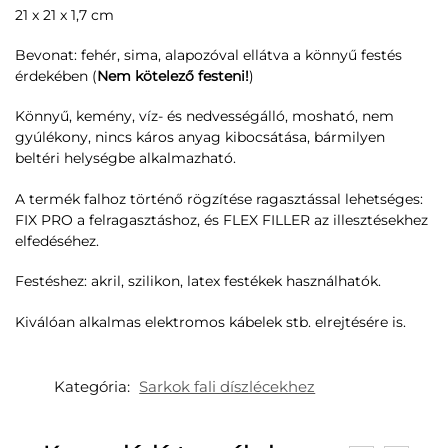
21 x 21 x 1,7 cm
Bevonat: fehér, sima, alapozóval ellátva a könnyű festés
érdekében (
Nem kötelező festeni!
)
Könnyű, kemény, víz- és nedvességálló, mosható, nem
gyúlékony, nincs káros anyag kibocsátása, bármilyen
beltéri helységbe alkalmazható.
A termék falhoz történő rögzítése ragasztással lehetséges:
FIX PRO a felragasztáshoz, és FLEX FILLER az illesztésekhez
elfedéséhez.
Festéshez: akril, szilikon, latex festékek használhatók.
Kiválóan alkalmas elektromos kábelek stb. elrejtésére is.
Kategória:
Sarkok fali díszlécekhez