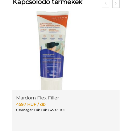
Kapcsolódó termékek
Mardom Flex Filler
M
4597
HUF
/ db
2
Csomagár: 1 db / db / 4597 HUF
Cs