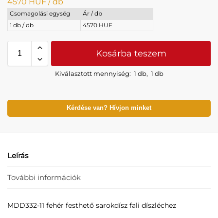
4570
HUF
/ db
Csomagolási egység
Ár / db
1 db / db
4570 HUF
Kosárba teszem
Kiválasztott mennyiség:
1 db
,
1 db
Kérdése van? Hívjon minket
Leírás
További információk
MDD332-11 fehér festhető sarokdísz fali díszléchez