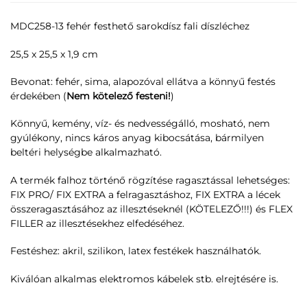
MDC258-13 fehér festhető sarokdísz fali díszléchez
25,5 x 25,5 x 1,9 cm
Bevonat: fehér, sima, alapozóval ellátva a könnyű festés
érdekében (
Nem kötelező festeni!
)
Könnyű, kemény, víz- és nedvességálló, mosható, nem
gyúlékony, nincs káros anyag kibocsátása, bármilyen
beltéri helységbe alkalmazható.
A termék falhoz történő rögzítése ragasztással lehetséges:
FIX PRO/ FIX EXTRA a felragasztáshoz, FIX EXTRA a lécek
összeragasztásához az illesztéseknél (KÖTELEZŐ!!!) és FLEX
FILLER az illesztésekhez elfedéséhez.
Festéshez: akril, szilikon, latex festékek használhatók.
Kiválóan alkalmas elektromos kábelek stb. elrejtésére is.