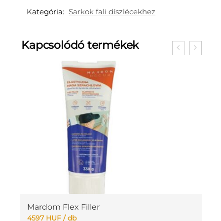
Kategória:
Sarkok fali díszlécekhez
Kapcsolódó termékek
Mardom Flex Filler
M
4597
HUF
/ db
1