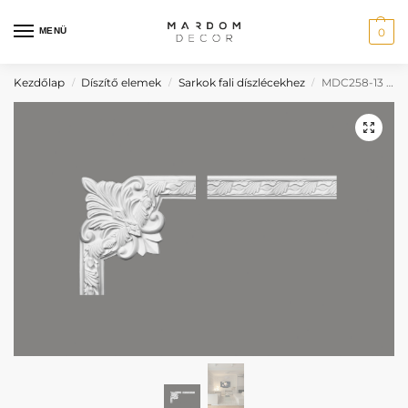
MENÜ
0
Kezdőlap
Díszítő elemek
Sarkok fali díszlécekhez
MDC258-13 fehér festhető sarokdísz
/
/
/