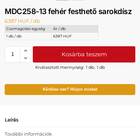
MDC258-13 fehér festhető sarokdísz
6387
HUF
/ db
Csomagolási egység
Ár / db
1 db / db
6387 HUF
Kosárba teszem
Kiválasztott mennyiség:
1 db
,
1 db
Kérdése van? Hívjon minket
Leírás
További információk