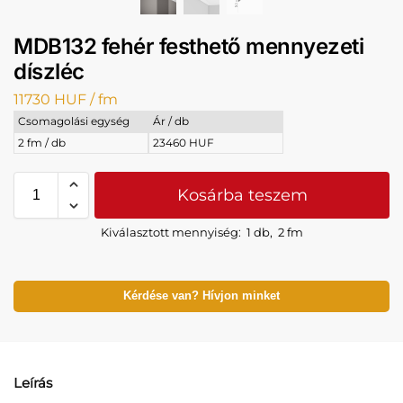
MDB132 fehér festhető mennyezeti
díszléc
11730
HUF
/ fm
Csomagolási egység
Ár / db
2 fm / db
23460 HUF
Kosárba teszem
Kiválasztott mennyiség:
1 db
,
2 fm
Kérdése van? Hívjon minket
Leírás