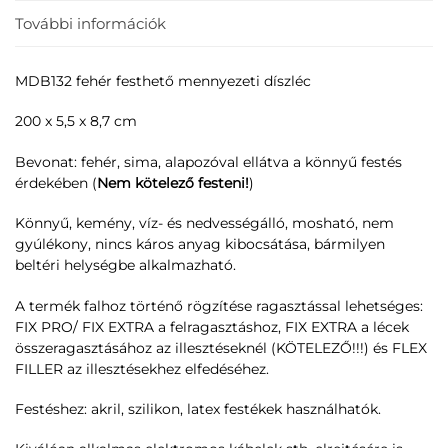
További információk
MDB132 fehér festhető mennyezeti díszléc
200 x 5,5 x 8,7 cm
Bevonat: fehér, sima, alapozóval ellátva a könnyű festés
érdekében (
Nem kötelező festeni!
)
Könnyű, kemény, víz- és nedvességálló, mosható, nem
gyúlékony, nincs káros anyag kibocsátása, bármilyen
beltéri helységbe alkalmazható.
A termék falhoz történő rögzítése ragasztással lehetséges:
FIX PRO/ FIX EXTRA a felragasztáshoz, FIX EXTRA a lécek
összeragasztásához az illesztéseknél (KÖTELEZŐ!!!) és FLEX
FILLER az illesztésekhez elfedéséhez.
Festéshez: akril, szilikon, latex festékek használhatók.