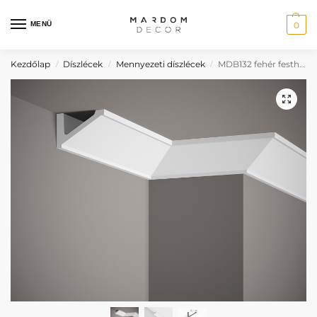
MENÜ
0
Kezdőlap
Díszlécek
Mennyezeti díszlécek
MDB132 fehér festhető mennyezeti díszléc
/
/
/