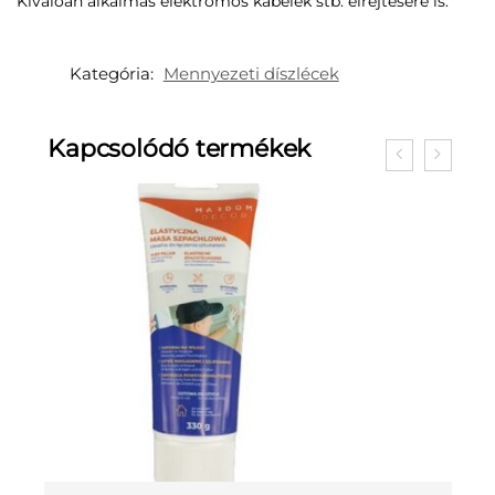
Kiválóan alkalmas elektromos kábelek stb. elrejtésére is.
Kategória:
Mennyezeti díszlécek
Kapcsolódó termékek