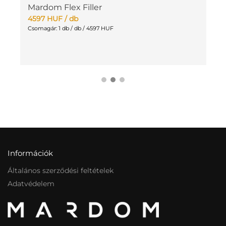
Mardom Flex Filler
M
4597
HUF
/ db
1
Csomagár: 1 db / db / 4597 HUF
Cs
Információk
Általános szerződési feltételek
Adatvédelem