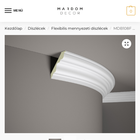
MENÜ
0
Kezdőlap
Díszlécek
Flexibilis mennyezeti díszlécek
MDB108F bézs festhető flexibilis mennyezeti díszléc
/
/
/