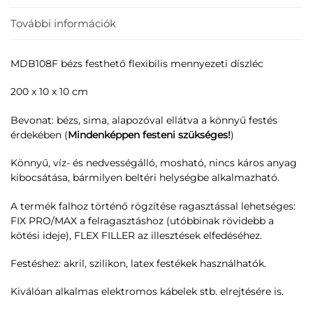
További információk
MDB108F bézs festhető flexibilis mennyezeti díszléc
200 x 10 x 10 cm
Bevonat: bézs, sima, alapozóval ellátva a könnyű festés
érdekében (
Mindenképpen festeni szükséges!
)
Könnyű, víz- és nedvességálló, mosható, nincs káros anyag
kibocsátása, bármilyen beltéri helységbe alkalmazható.
A termék falhoz történő rögzítése ragasztással lehetséges:
FIX PRO/MAX a felragasztáshoz (utóbbinak rövidebb a
kötési ideje), FLEX FILLER az illesztések elfedéséhez.
Festéshez: akril, szilikon, latex festékek használhatók.
Kiválóan alkalmas elektromos kábelek stb. elrejtésére is.