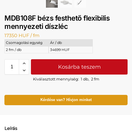
MDB108F bézs festhető flexibilis
mennyezeti díszléc
17350
HUF
/ fm
Csomagolási egység
Ár / db
2 fm / db
34699 HUF
Kosárba teszem
Kiválasztott mennyiség:
1 db
,
2 fm
Kérdése van? Hívjon minket
Leírás