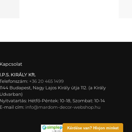
Kapcsolat
I.P.S. KIRÁLY Kft.
Telefonszám:
+36 20 465 1499
1144 Budapest, Nagy Lajos Király útja 112. (a Király
Udvarban)
Nyitvatartás: Hétfő-Péntek: 10-18, Szombat: 10-14
E-mail cím:
info@mardom-decor-webshop.hu
Kérdése van? Hívjon minket