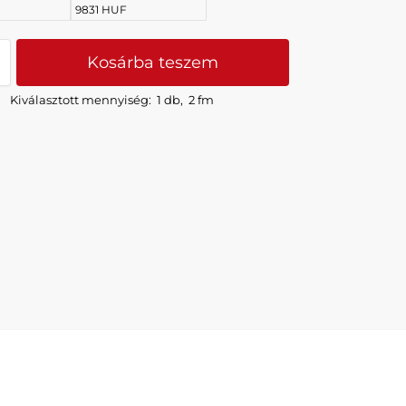
9831 HUF
Kosárba teszem
Kiválasztott mennyiség:
1 db
,
2 fm