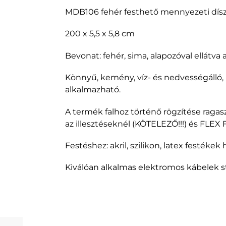
MDB106 fehér festhető mennyezeti dísz
200 x 5,5 x 5,8 cm
Bevonat: fehér, sima, alapozóval ellátva
Könnyű, kemény, víz- és nedvességálló,
alkalmazható.
A termék falhoz történő rögzítése ragas
az illesztéseknél (KÖTELEZŐ!!!) és FLEX 
Festéshez: akril, szilikon, latex festékek
Kiválóan alkalmas elektromos kábelek stb