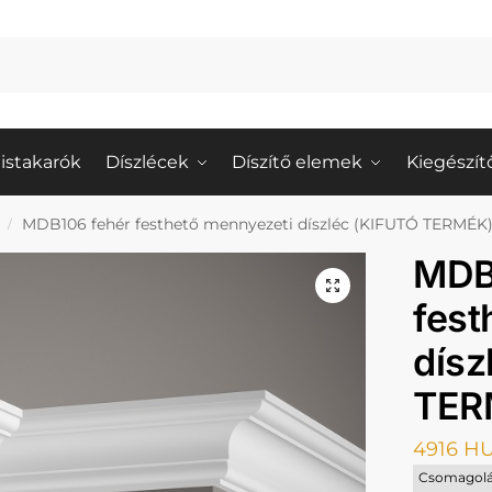
istakarók
Díszlécek
Díszítő elemek
Kiegészít
MDB106 fehér festhető mennyezeti díszléc (KIFUTÓ TERMÉK
/
MDB
fest
dísz
TER
4916
H
Csomagolá