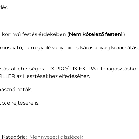
léc
 a könnyű festés érdekében (
Nem kötelező festeni!
)
 mosható, nem gyúlékony, nincs káros anyag kibocsátása
ztással lehetséges: FIX PRO/ FIX EXTRA a felragasztásho
FILLER az illesztésekhez elfedéséhez.
 használhatók.
. elrejtésére is.
Kategória:
Mennyezeti díszlécek