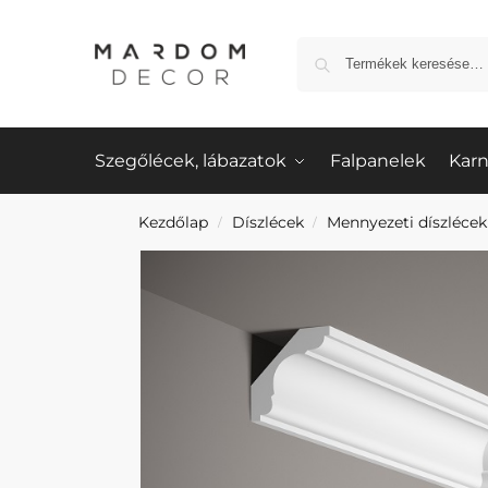
Szegőlécek, lábazatok
Falpanelek
Karn
Kezdőlap
Díszlécek
Mennyezeti díszlécek
/
/