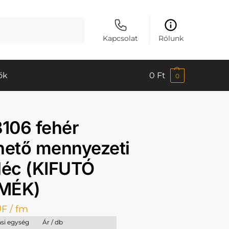
Keresés
Kapcsolat
Rólunk
ők
0
Ft
0
)
106 fehér
hető mennyezeti
léc (KIFUTÓ
MÉK)
UF
/ fm
si egység
Ár / db