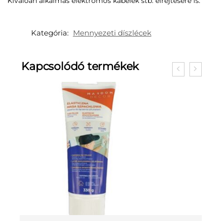
Kiválóan alkalmas elektromos kábelek stb. elrejtésére is.
Kategória:
Mennyezeti díszlécek
Kapcsolódó termékek