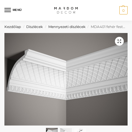
MENÜ
0
Kezdőlap
Díszlécek
Mennyezeti díszlécek
MDA401 fehér festhető mennyezeti díszléc
/
/
/