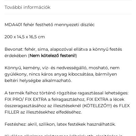
További információk
MDA401 fehér festhető mennyezeti díszléc
200 x 14,5 x 16,5 cm
Bevonat: fehér, sima, alapozóval ellátva a könnyű festés
érdekében (
Nem kötelező festeni!
)
Könnyű, kemény, víz- és nedvességálló, mosható, nem
gyúlékony, nincs káros anyag kibocsátása, bármilyen
beltéri helységbe alkalmazható.
A termék falhoz történő rögzítése ragasztással lehetséges:
FIX PRO/ FIX EXTRA a felragasztáshoz, FIX EXTRA a lécek
összeragasztásához az illesztéseknél (KÖTELEZŐ!!!) és FLEX
FILLER az illesztésekhez elfedéséhez.
Festéshez: akril, szilikon, latex festékek használhatók.