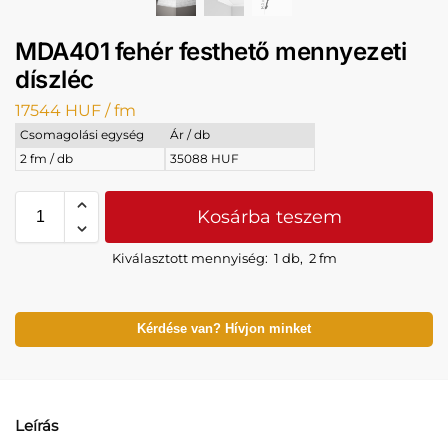
MDA401 fehér festhető mennyezeti
díszléc
17544
HUF
/ fm
Csomagolási egység
Ár / db
2 fm / db
35088 HUF
Kosárba teszem
Kiválasztott mennyiség:
1 db
,
2 fm
Kérdése van? Hívjon minket
Leírás