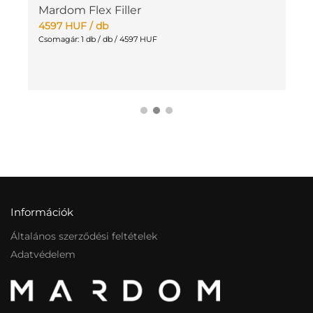
Mardom Flex Filler
M
4597
HUF
/ db
4
Csomagár: 1 db / db / 4597 HUF
Cs
Információk
Általános szerződési feltételek
Adatvédelem