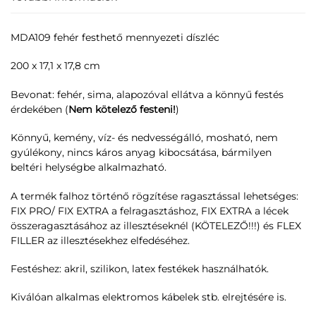
MDA109 fehér festhető mennyezeti díszléc
200 x 17,1 x 17,8 cm
Bevonat: fehér, sima, alapozóval ellátva a könnyű festés
érdekében (
Nem kötelező festeni!
)
Könnyű, kemény, víz- és nedvességálló, mosható, nem
gyúlékony, nincs káros anyag kibocsátása, bármilyen
beltéri helységbe alkalmazható.
A termék falhoz történő rögzítése ragasztással lehetséges:
FIX PRO/ FIX EXTRA a felragasztáshoz, FIX EXTRA a lécek
összeragasztásához az illesztéseknél (KÖTELEZŐ!!!) és FLEX
FILLER az illesztésekhez elfedéséhez.
Festéshez: akril, szilikon, latex festékek használhatók.
Kiválóan alkalmas elektromos kábelek stb. elrejtésére is.