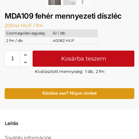
MDA109 fehér mennyezeti díszléc
20041
HUF
/ fm
Csomagolási egység
Ár / db
2 fm / db
40082 HUF
Kosárba teszem
Kiválasztott mennyiség:
1 db
,
2 fm
Kérdése van? Hívjon minket
Leírás
További információk