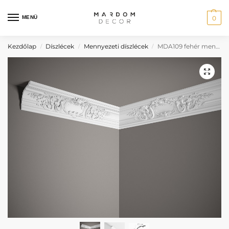
MENÜ
0
Kezdőlap
Díszlécek
Mennyezeti díszlécek
MDA109 fehér mennyezeti díszléc
/
/
/