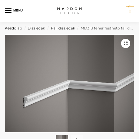
MENÜ
0
Kezdőlap
Díszlécek
Fali díszlécek
MD318 fehér festhető fali díszléc
/
/
/