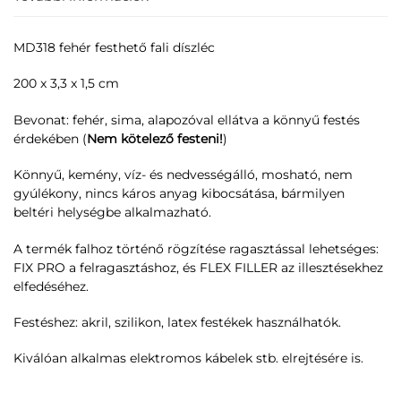
MD318 fehér festhető fali díszléc
200 x 3,3 x 1,5 cm
Bevonat: fehér, sima, alapozóval ellátva a könnyű festés
érdekében (
Nem kötelező festeni!
)
Könnyű, kemény, víz- és nedvességálló, mosható, nem
gyúlékony, nincs káros anyag kibocsátása, bármilyen
beltéri helységbe alkalmazható.
A termék falhoz történő rögzítése ragasztással lehetséges:
FIX PRO a felragasztáshoz, és FLEX FILLER az illesztésekhez
elfedéséhez.
Festéshez: akril, szilikon, latex festékek használhatók.
Kiválóan alkalmas elektromos kábelek stb. elrejtésére is.