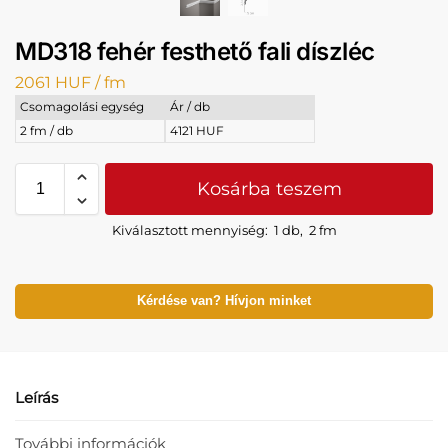
MD318 fehér festhető fali díszléc
2061
HUF
/ fm
Csomagolási egység
Ár / db
2 fm / db
4121 HUF
Kosárba teszem
Kiválasztott mennyiség:
1 db
,
2 fm
Kérdése van? Hívjon minket
Leírás
További információk