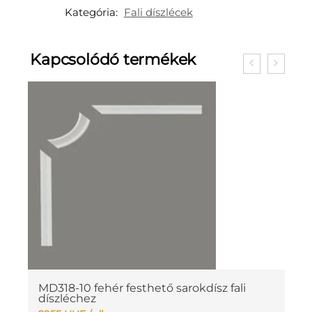
Kategória:
Fali díszlécek
Kapcsolódó termékek
MD318-10 fehér festhető sarokdísz fali
M
díszléchez
4