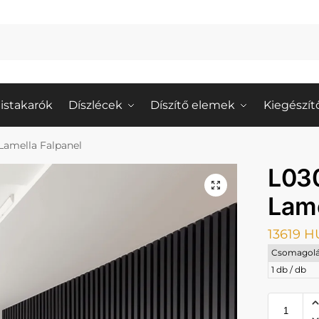
istakarók
Díszlécek
Díszítő elemek
Kiegészít
amella Falpanel
L03
Lame
13619
H
Csomagolá
1 db / db