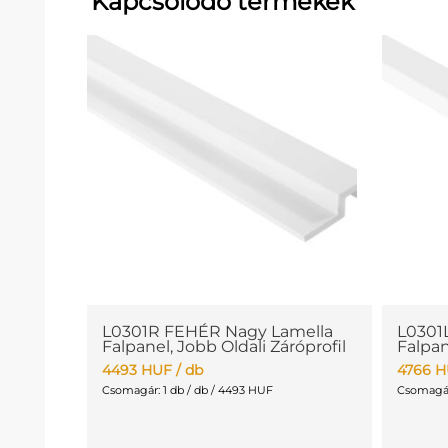
Kapcsolódó termékek
L0301R FEHÉR Nagy Lamella
L0301
Falpanel, Jobb Oldali Záróprofil
Falpan
4493
HUF
/ db
4766
H
Csomagár: 1 db / db / 4493 HUF
Csomagár: