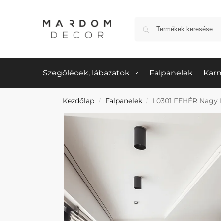
Szegőlécek, lábazatok
Falpanelek
Karn
Kezdőlap
Falpanelek
L0301 FEHÉR Nagy L
/
/