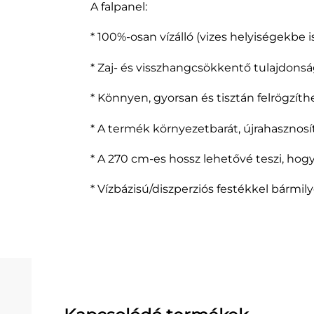
A falpanel:
* 100%-osan vízálló (vizes helyiségekbe 
* Zaj- és visszhangcsökkentő tulajdonsá
* Könnyen, gyorsan és tisztán felrögzít
* A termék környezetbarát, újrahasznosí
* A 270 cm-es hossz lehetővé teszi, hog
* Vízbázisú/diszperziós festékkel bármily