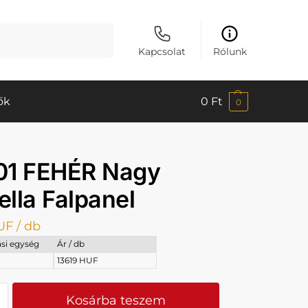
Keresés
Kapcsolat
Rólunk
ők
0
Ft
0
01 FEHÉR Nagy
lla Falpanel
UF
/ db
si egység
Ár / db
13619 HUF
Kosárba teszem