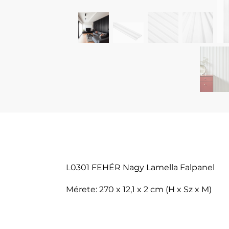
L0301 FEHÉR Nagy Lamella Falpanel
Mérete: 270 x 12,1 x 2 cm (H x Sz x M)