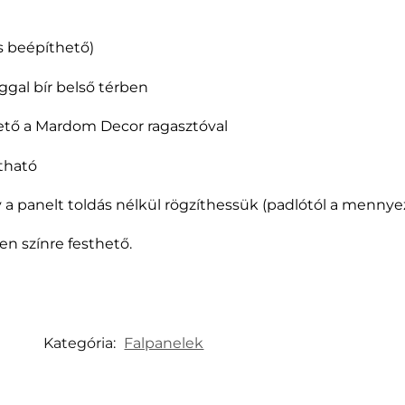
is beépíthető)
ggal bír belső térben
hető a Mardom Decor ragasztóval
tható
y a panelt toldás nélkül rögzíthessük (padlótól a mennye
en színre festhető.
Kategória:
Falpanelek