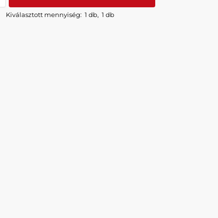
Kiválasztott mennyiség:
1 db
,
1 db