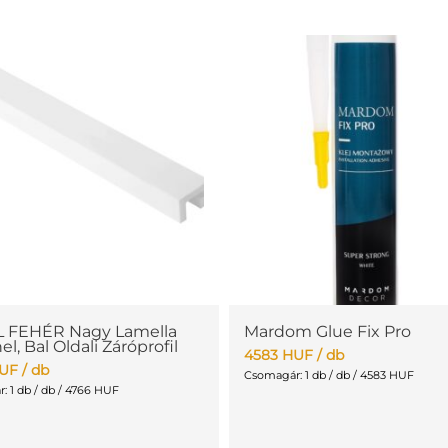
L FEHÉR Nagy Lamella
Mardom Glue Fix Pro
el, Bal Oldali Záróprofil
4583
HUF
/ db
UF
/ db
Csomagár: 1 db / db / 4583 HUF
 1 db / db / 4766 HUF