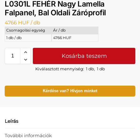
L0301L FEHÉR Nagy Lamella
Falpanel, Bal Oldali Záróprofil
4766
HUF
/ db
Csomagolási egység
Ár / db
1 db / db
4766 HUF
Kosárba teszem
Kiválasztott mennyiség:
1 db
,
1 db
Kérdése van? Hívjon minket
Leírás
További információk