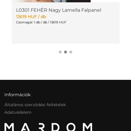
L0301 FEHÉR Nagy Lamella Falpanel
L
J
13619
HUF
/ db
4
Csomagár: 1 db / db / 13619 HUF
Cs
Információk
Általános szerződési feltételek
Adatvédelem