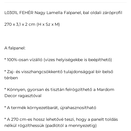
L0301L FEHÉR Nagy Lamella Falpanel, bal oldali záróprofil
270 x 3,1 x 2 cm (H x Sz x M)
A falpanel:
* 100%-osan vízálló (vizes helyiségekbe is beépíthető)
* Zaj- és visszhangcsökkentő tulajdonsággal bír belső
térben
* Könnyen, gyorsan és tisztán felrögzíthető a Mardom
Decor ragasztóval
* A termék környezetbarát, újrahasznosítható
* A 270 cm-es hossz lehetővé teszi, hogy a panelt toldás
nélkül rögzíthessük (padlótól a mennyezetig)