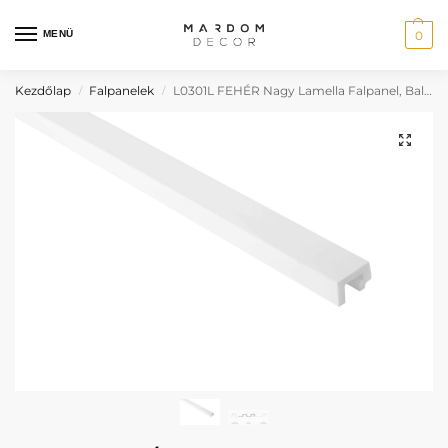
MENÜ
0
Kezdőlap
Falpanelek
L0301L FEHÉR Nagy Lamella Falpanel, Bal Oldali Záróprofil
/
/