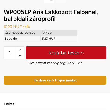
WP005LP Aria Lakkozott Falpanel,
bal oldali záróprofil
6123
HUF
/ db
Csomagolási egység
Ár / db
1 db / db
6123 HUF
Kosárba teszem
Kiválasztott mennyiség:
1 db
,
1 db
Kérdése van? Hívjon minket
Leírás