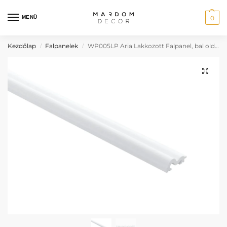
MENÜ
0
Kezdőlap
Falpanelek
WP005LP Aria Lakkozott Falpanel, bal oldali záróprofil
/
/