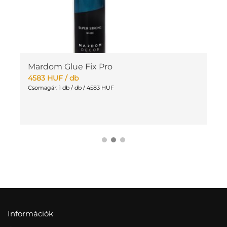
Mardom Glue Fix Pro
W
4583
HUF
/ db
3
Csomagár: 1 db / db / 4583 HUF
Cs
Információk