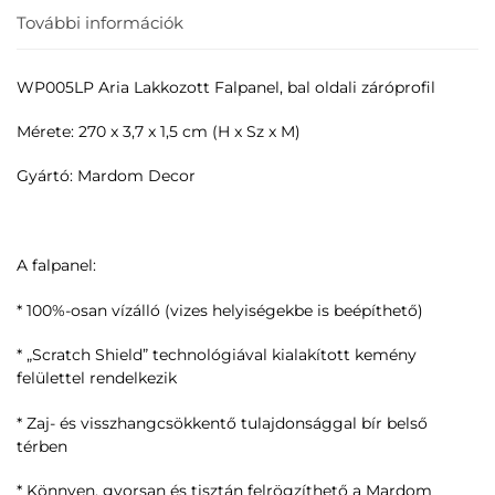
További információk
WP005LP Aria Lakkozott Falpanel, bal oldali záróprofil
Mérete: 270 x 3,7 x 1,5 cm (H x Sz x M)
Gyártó: Mardom Decor
A falpanel:
* 100%-osan vízálló (vizes helyiségekbe is beépíthető)
* „Scratch Shield” technológiával kialakított kemény
felülettel rendelkezik
* Zaj- és visszhangcsökkentő tulajdonsággal bír belső
térben
* Könnyen, gyorsan és tisztán felrögzíthető a Mardom