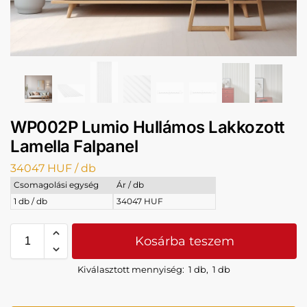
WP002P Lumio Hullámos Lakkozott
Lamella Falpanel
34047
HUF
/ db
Csomagolási egység
Ár / db
1 db / db
34047 HUF
Kosárba teszem
Kiválasztott mennyiség:
1 db
,
1 db