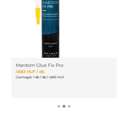
Mardom Glue Fix Pro
W
L
4583
HUF
/ db
6
Csomagár: 1 db / db / 4583 HUF
Cs