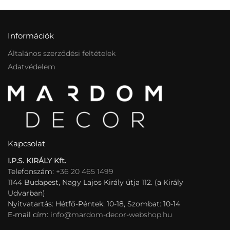
Információk
Általános szerződési feltételek
Adatvédelem
Kapcsolat
I.P.S. KIRÁLY Kft.
Telefonszám:
+36 20 465 1499
1144 Budapest, Nagy Lajos Király útja 112. (a Király
Udvarban)
Nyitvatartás: Hétfő-Péntek: 10-18, Szombat: 10-14
E-mail cím:
info@mardom-decor-webshop.hu