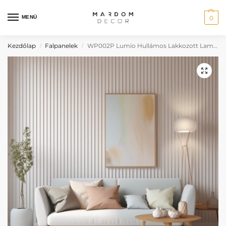
MENÜ
0
Kezdőlap
Falpanelek
WP002P Lumio Hullámos Lakkozott Lamella Falpanel
/
/