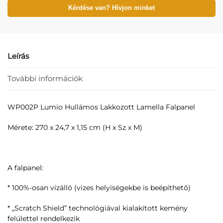
Kérdése van? Hívjon minket
Leírás
További információk
WP002P Lumio Hullámos Lakkozott Lamella Falpanel
Mérete: 270 x 24,7 x 1,15 cm (H x Sz x M)
A falpanel:
* 100%-osan vízálló (vizes helyiségekbe is beépíthető)
* „Scratch Shield” technológiával kialakított kemény
felülettel rendelkezik