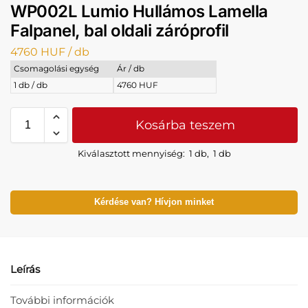
WP002L Lumio Hullámos Lamella
Falpanel, bal oldali záróprofil
4760
HUF
/ db
Csomagolási egység
Ár / db
1 db / db
4760 HUF
Kosárba teszem
Kiválasztott mennyiség:
1 db
,
1 db
Kérdése van? Hívjon minket
Leírás
További információk