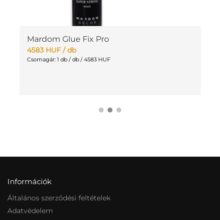
l
Mardom Glue Fix Pro
W
F
4583
HUF
/ db
4
Csomagár: 1 db / db / 4583 HUF
Cs
Információk
Általános szerződési feltételek
Adatvédelem