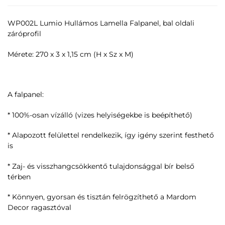
WP002L Lumio Hullámos Lamella Falpanel, bal oldali
záróprofil
Mérete: 270 x 3 x 1,15 cm (H x Sz x M)
A falpanel:
* 100%-osan vízálló (vizes helyiségekbe is beépíthető)
* Alapozott felülettel rendelkezik, így igény szerint festhető
is
* Zaj- és visszhangcsökkentő tulajdonsággal bír belső
térben
* Könnyen, gyorsan és tisztán felrögzíthető a Mardom
Decor ragasztóval