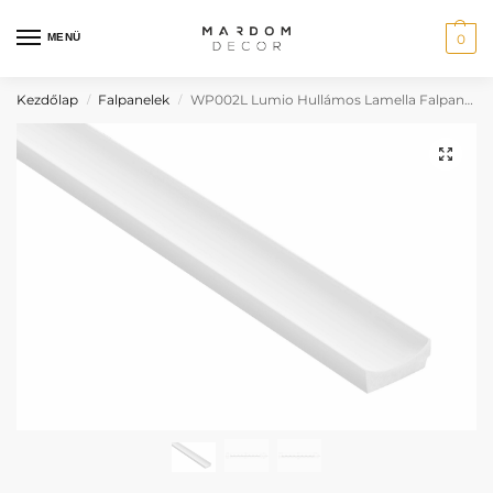
MENÜ
0
Kezdőlap
Falpanelek
WP002L Lumio Hullámos Lamella Falpanel, bal oldali záróprofil
/
/