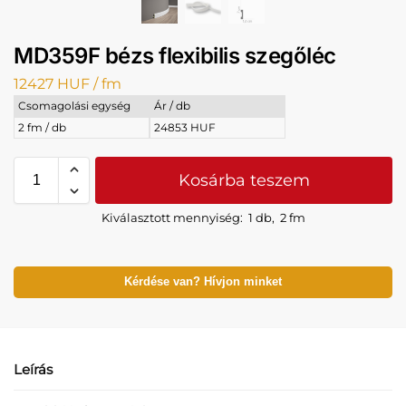
MD359F bézs flexibilis szegőléc
12427
HUF
/ fm
Csomagolási egység
Ár / db
2 fm / db
24853 HUF
Kosárba teszem
Kiválasztott mennyiség:
1 db
,
2 fm
Kérdése van? Hívjon minket
Leírás