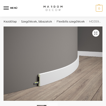
MENÜ
0
Kezdőlap
Szegőlécek, lábazatok
Flexibilis szegőlécek
MD359F bézs flexibilis szegőléc
/
/
/