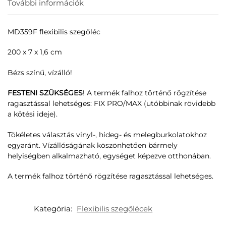
További információk
MD359F flexibilis szegőléc
200 x 7 x 1,6 cm
Bézs színű, vízálló!
FESTENI SZÜKSÉGES
! A termék falhoz történő rögzítése
ragasztással lehetséges: FIX PRO/MAX (utóbbinak rövidebb
a kötési ideje).
Tökéletes választás vinyl-, hideg- és melegburkolatokhoz
egyaránt. Vízállóságának köszönhetően bármely
helyiségben alkalmazható, egységet képezve otthonában.
A termék falhoz történő rögzítése ragasztással lehetséges.
Kategória:
Flexibilis szegőlécek