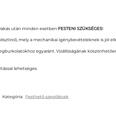
 felrakás után minden esetben
FESTENI SZÜKSÉGES
!
sztirol), mely a mechanikai igénybevételeknek is jól elle
melegburkolatokhoz egyaránt. Vízállóságának köszönhető
ztással lehetséges.
Kategória:
Festhető szegőlécek