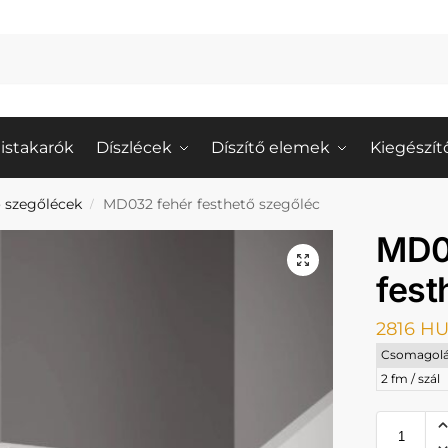
istakarók
Díszlécek
Díszítő elemek
Kiegészít
 szegőlécek
MD032 fehér festhető szegőléc
/
MD0
fest
2816
HU
Csomagolá
2 fm / szál