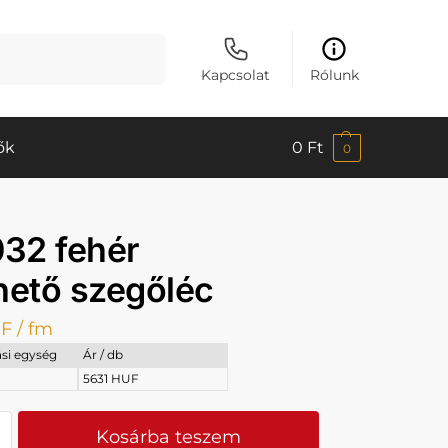
Keresés
Kapcsolat
Rólunk
ők
0
Ft
0
32 fehér
hető szegőléc
F
/ fm
si egység
Ár / db
5631 HUF
Kosárba teszem