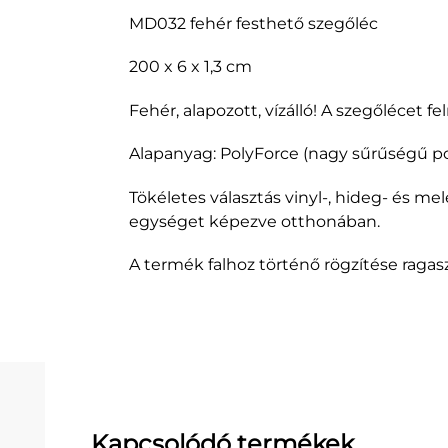
MD032 fehér festhető szegőléc
200 x 6 x 1,3 cm
Fehér, alapozott, vízálló! A szegőlécet
Alapanyag: PolyForce (nagy sűrűségű poli
Tökéletes választás vinyl-, hideg- és 
egységet képezve otthonában.
A termék falhoz történő rögzítése ragas
Kapcsolódó termékek