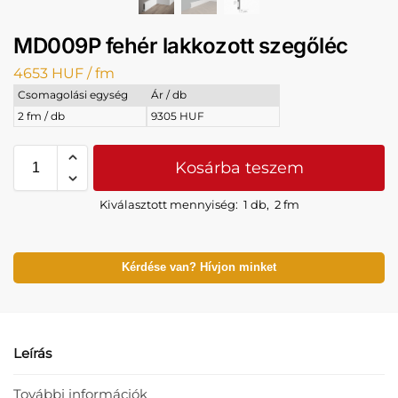
MD009P fehér lakkozott szegőléc
4653
HUF
/ fm
Csomagolási egység
Ár / db
2 fm / db
9305 HUF
Kosárba teszem
Kiválasztott mennyiség:
1 db
,
2 fm
Kérdése van? Hívjon minket
Leírás
További információk