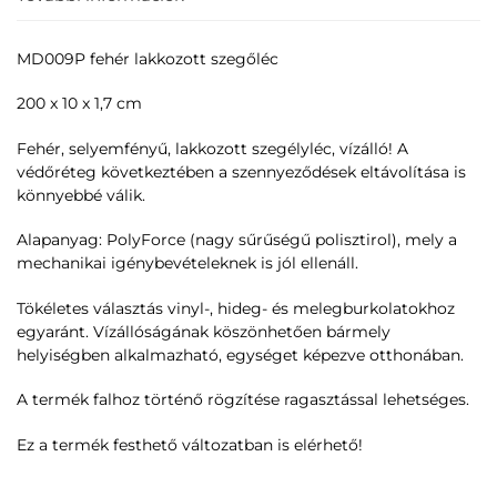
MD009P fehér lakkozott szegőléc
200 x 10 x 1,7 cm
Fehér, selyemfényű, lakkozott szegélyléc, vízálló! A
védőréteg következtében a szennyeződések eltávolítása is
könnyebbé válik.
Alapanyag: PolyForce (nagy sűrűségű polisztirol), mely a
mechanikai igénybevételeknek is jól ellenáll.
Tökéletes választás vinyl-, hideg- és melegburkolatokhoz
egyaránt. Vízállóságának köszönhetően bármely
helyiségben alkalmazható, egységet képezve otthonában.
A termék falhoz történő rögzítése ragasztással lehetséges.
Ez a termék festhető változatban is elérhető!