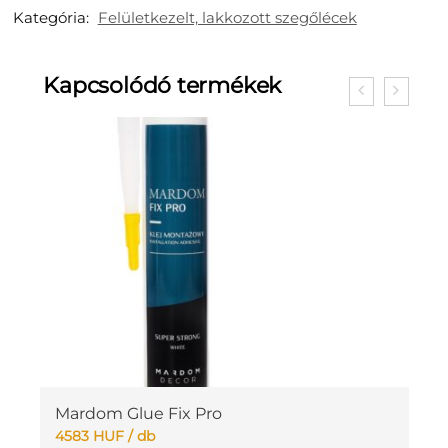
Kategória:
Felületkezelt, lakkozott szegőlécek
Kapcsolódó termékek
Mardom Glue Fix Pro
J
4583
HUF
/ db
3