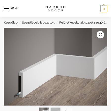
MENÜ
0
Kezdőlap
Szegőlécek, lábazatok
Felületkezelt, lakkozott szegőlécek
/
/