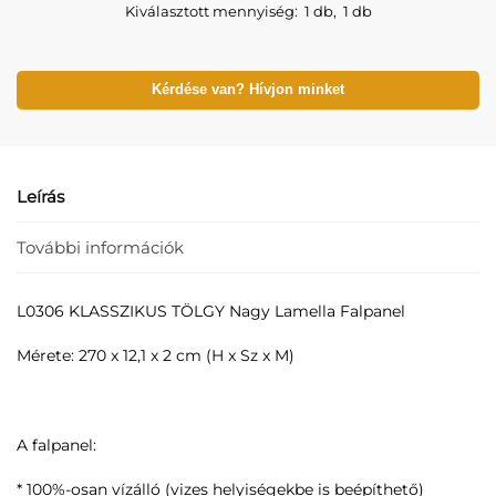
Kiválasztott mennyiség:
1 db
,
1 db
Kérdése van? Hívjon minket
Leírás
További információk
L0306 KLASSZIKUS TÖLGY Nagy Lamella Falpanel
Mérete: 270 x 12,1 x 2 cm (H x Sz x M)
A falpanel:
* 100%-osan vízálló (vizes helyiségekbe is beépíthető)