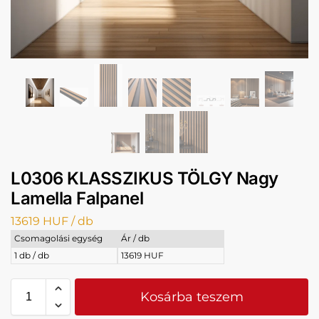
L0306 KLASSZIKUS TÖLGY Nagy
Lamella Falpanel
13619
HUF
/ db
Csomagolási egység
Ár / db
1 db / db
13619 HUF
Kosárba teszem