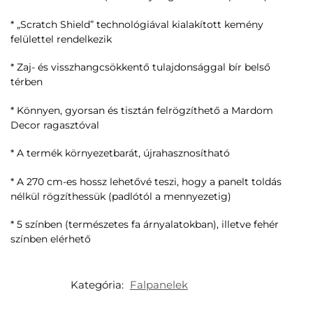
* „Scratch Shield” technológiával kialakított kemény
felülettel rendelkezik
* Zaj- és visszhangcsökkentő tulajdonsággal bír belső
térben
* Könnyen, gyorsan és tisztán felrögzíthető a Mardom
Decor ragasztóval
* A termék környezetbarát, újrahasznosítható
* A 270 cm-es hossz lehetővé teszi, hogy a panelt toldás
nélkül rögzíthessük (padlótól a mennyezetig)
* 5 színben (természetes fa árnyalatokban), illetve fehér
színben elérhető
Kategória:
Falpanelek