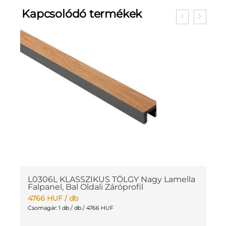
Kapcsolódó termékek
la
L0306L KLASSZIKUS TÖLGY Nagy Lamella
M
Falpanel, Bal Oldali Záróprofil
4
4766
HUF
/ db
Cs
Csomagár: 1 db / db / 4766 HUF