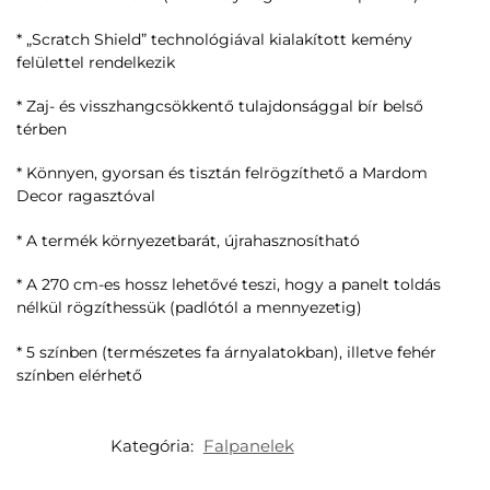
* „Scratch Shield” technológiával kialakított kemény
felülettel rendelkezik
* Zaj- és visszhangcsökkentő tulajdonsággal bír belső
térben
* Könnyen, gyorsan és tisztán felrögzíthető a Mardom
Decor ragasztóval
* A termék környezetbarát, újrahasznosítható
* A 270 cm-es hossz lehetővé teszi, hogy a panelt toldás
nélkül rögzíthessük (padlótól a mennyezetig)
* 5 színben (természetes fa árnyalatokban), illetve fehér
színben elérhető
Kategória:
Falpanelek