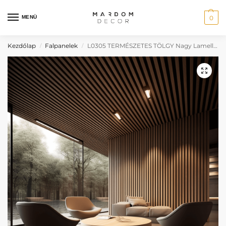
MENÜ
0
Kezdőlap
Falpanelek
L0305 TERMÉSZETES TÖLGY Nagy Lamella Falpanel
/
/