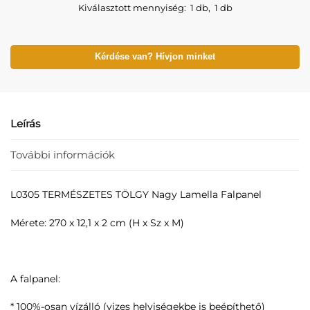
Kiválasztott mennyiség:
1 db
,
1 db
Kérdése van? Hívjon minket
Leírás
További információk
L0305 TERMÉSZETES TÖLGY Nagy Lamella Falpanel
Mérete: 270 x 12,1 x 2 cm (H x Sz x M)
A falpanel:
* 100%-osan vízálló (vizes helyiségekbe is beépíthető)