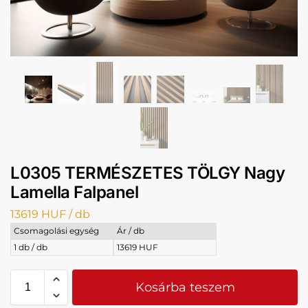
L0305 TERMÉSZETES TÖLGY Nagy
Lamella Falpanel
13619
HUF
/ db
Csomagolási egység
Ár / db
1 db / db
13619 HUF
Kosárba teszem