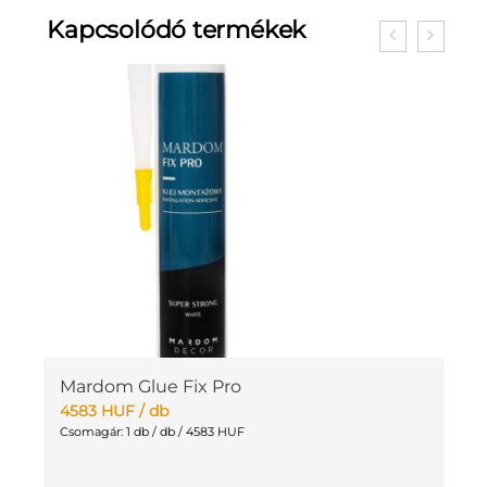
Kapcsolódó termékek
Mardom Glue Fix Pro
L
L
4583
HUF
/ db
4
Csomagár: 1 db / db / 4583 HUF
Cs