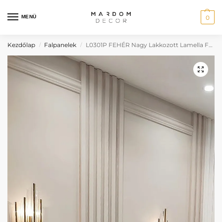
MENÜ
0
Kezdőlap
Falpanelek
L0301P FEHÉR Nagy Lakkozott Lamella Falpanel
/
/