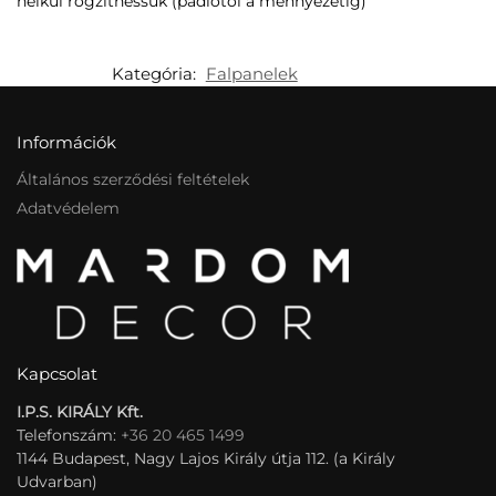
nélkül rögzíthessük (padlótól a mennyezetig)
Kategória:
Falpanelek
Információk
Általános szerződési feltételek
Adatvédelem
Kapcsolat
I.P.S. KIRÁLY Kft.
Telefonszám:
+36 20 465 1499
1144 Budapest, Nagy Lajos Király útja 112. (a Király
Udvarban)