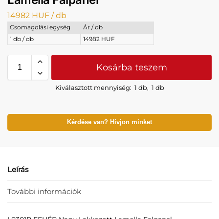
14982
HUF
/ db
Csomagolási egység
Ár / db
1 db / db
14982 HUF
Kosárba teszem
Kiválasztott mennyiség:
1 db
,
1 db
Kérdése van? Hívjon minket
Leírás
További információk