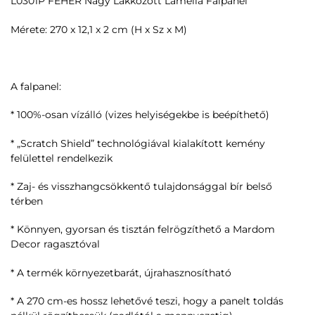
L0301P FEHÉR Nagy Lakkozott Lamella Falpanel
Mérete: 270 x 12,1 x 2 cm (H x Sz x M)
A falpanel:
* 100%-osan vízálló (vizes helyiségekbe is beépíthető)
* „Scratch Shield” technológiával kialakított kemény
felülettel rendelkezik
* Zaj- és visszhangcsökkentő tulajdonsággal bír belső
térben
* Könnyen, gyorsan és tisztán felrögzíthető a Mardom
Decor ragasztóval
* A termék környezetbarát, újrahasznosítható
* A 270 cm-es hossz lehetővé teszi, hogy a panelt toldás