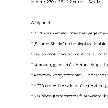
Mérete: 270 x 4,5 x 1,2 cm (H x Sz x M)
A falpanel:
* 100%-osan vízálló (vizes helyiségekbe 
* „Scratch Shield” technológiával kialak
* Zaj- és visszhangcsökkentő tulajdonsá
* Könnyen, gyorsan és tisztán felrögzít
* A termék környezetbarát, újrahasznosí
* A 270 cm-es hossz lehetővé teszi, hog
* 5 színben (természetes fa árnyalatokba