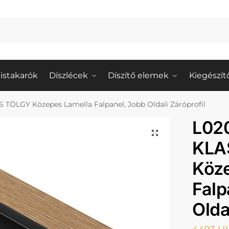
istakarók
Díszlécek
Díszítő elemek
Kiegészít
TÖLGY Közepes Lamella Falpanel, Jobb Oldali Záróprofil
L02
KLA
Köz
Falp
Olda