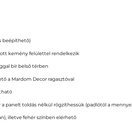
is beépíthető)
ított kemény felülettel rendelkezik
ggal bír belső térben
hető a Mardom Decor ragasztóval
tható
y a panelt toldás nélkül rögzíthessük (padlótól a mennye
n), illetve fehér színben elérhető