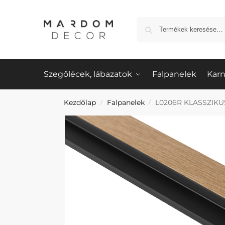
Szegőlécek, lábazatok
Falpanelek
Karn
Kezdőlap
Falpanelek
L0206R KLASSZIKUS 
/
/