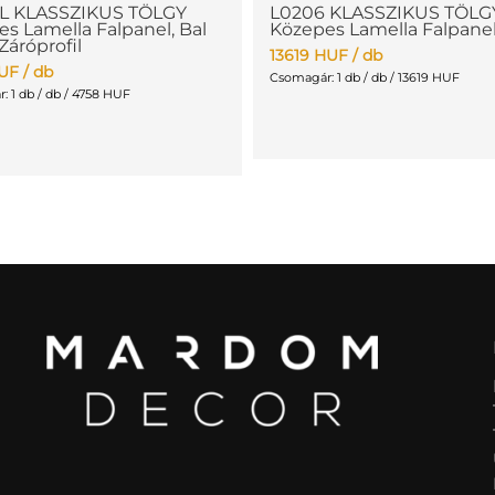
L KLASSZIKUS TÖLGY
L0206 KLASSZIKUS TÖLG
s Lamella Falpanel, Bal
Közepes Lamella Falpane
 Záróprofil
13619
HUF
/ db
UF
/ db
Csomagár: 1 db / db / 13619 HUF
 1 db / db / 4758 HUF