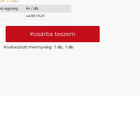
UF
/ db
si egység
Ár / db
4493 HUF
Kosárba teszem
Kiválasztott mennyiség:
1 db
,
1 db