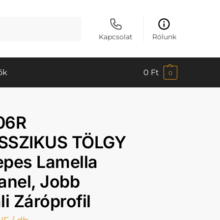
Keresés
Kapcsolat
Rólunk
ők
0
Ft
0
06R
SSZIKUS TÖLGY
epes Lamella
anel, Jobb
li Záróprofil