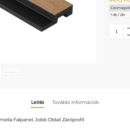
4493
H
Csomagolá
1 db / db
Leírás
További információk
la Falpanel, Jobb Oldali Záróprofil