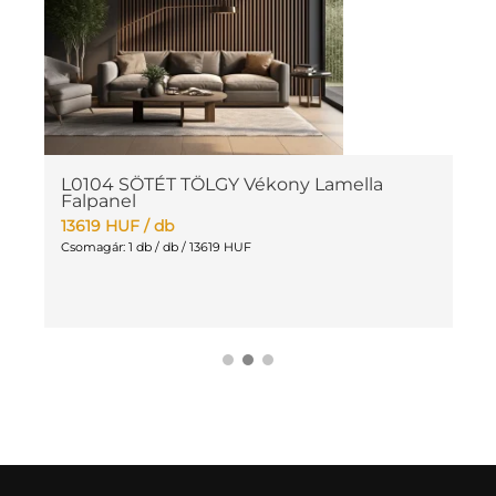
L0104 SÖTÉT TÖLGY Vékony Lamella
L
Falpanel
F
13619
HUF
/ db
4
Csomagár: 1 db / db / 13619 HUF
Cs