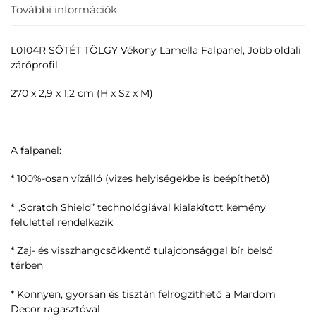
További információk
L0104R SÖTÉT TÖLGY Vékony Lamella Falpanel, Jobb oldali
záróprofil
270 x 2,9 x 1,2 cm (H x Sz x M)
A falpanel:
* 100%-osan vízálló (vizes helyiségekbe is beépíthető)
* „Scratch Shield” technológiával kialakított kemény
felülettel rendelkezik
* Zaj- és visszhangcsökkentő tulajdonsággal bír belső
térben
* Könnyen, gyorsan és tisztán felrögzíthető a Mardom
Decor ragasztóval