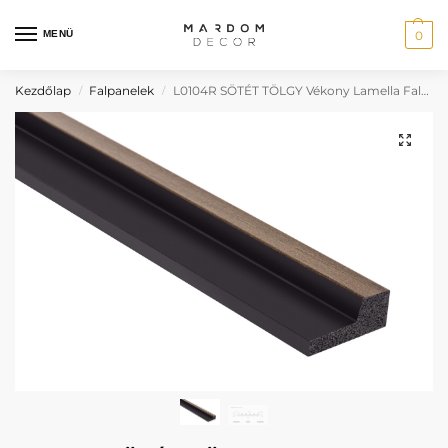
MENÜ
0
Kezdőlap
Falpanelek
L0104R SÖTÉT TÖLGY Vékony Lamella Falpanel, Jobb Oldali Záróprofil
/
/