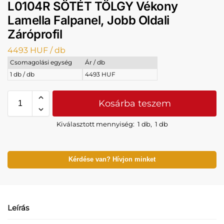
L0104R SÖTÉT TÖLGY Vékony
Lamella Falpanel, Jobb Oldali
Záróprofil
4493
HUF
/ db
Csomagolási egység
Ár / db
1 db / db
4493 HUF
Kosárba teszem
Kiválasztott mennyiség:
1 db
,
1 db
Kérdése van? Hívjon minket
Leírás