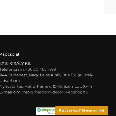
Kapcsolat
I.P.S. KIRÁLY Kft.
Telefonszám:
+36 20 465 1499
1144 Budapest, Nagy Lajos Király útja 112. (a Király
Udvarban)
Nyitvatartás: Hétfő-Péntek: 10-18, Szombat: 10-14
E-mail cím:
info@mardom-decor-webshop.hu
Kérdése van? Hívjon minket