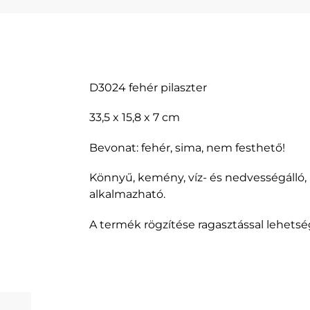
D3024 fehér pilaszter
33,5 x 15,8 x 7 cm
Bevonat: fehér, sima, nem festhető!
Könnyű, kemény, víz- és nedvességálló,
alkalmazható.
A termék rögzítése ragasztással lehetsé