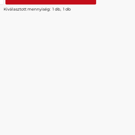
Kiválasztott mennyiség:
1 db
,
1 db