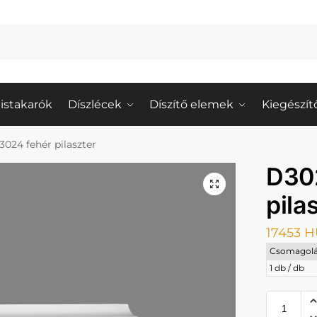
istakarók
Díszlécek
Díszítő elemek
Kiegészít
3024 fehér pilaszter
D30
pila
17453
H
Csomagolá
1 db / db