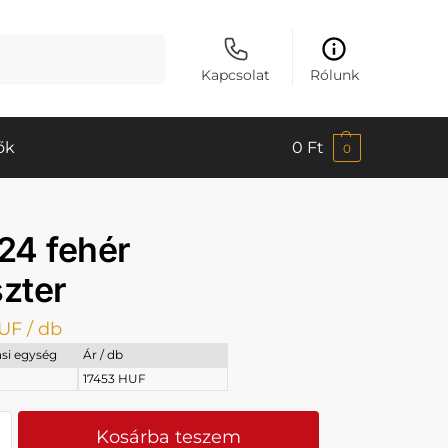
Keresés
Kapcsolat
Rólunk
ők
0
Ft
0
24 fehér
szter
UF
/ db
si egység
Ár / db
17453 HUF
Kosárba teszem