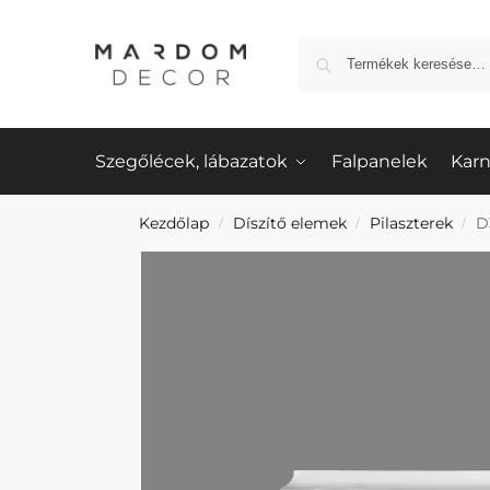
Szegőlécek, lábazatok
Falpanelek
Karn
Kezdőlap
Díszítő elemek
Pilaszterek
D
/
/
/