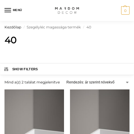
MENÜ
0
Kezdőlap
Szegélyléc magassága termék
40
/
/
40
SHOW FILTERS
Mind a(z) 2 találat megjelenítve