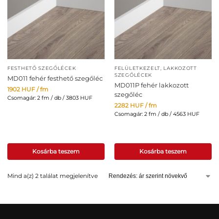
FESTHETŐ SZEGŐLÉCEK
FELÜLETKEZELT, LAKKOZOTT
SZEGŐLÉCEK
MD011 fehér festhető szegőléc
MD011P fehér lakkozott
1902
HUF
/ fm
szegőléc
Csomagár: 2 fm / db / 3803 HUF
2282
HUF
/ fm
Csomagár: 2 fm / db / 4563 HUF
Kosárba teszem
Kosárba teszem
Mind a(z) 2 találat megjelenítve