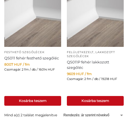
Ár:
8007 Ft/fm
-
9609 Ft/fm
TERMÉKKATEGÓRIÁK
Uncategorized
(0)
FESTHETŐ SZEGŐLÉCEK
FELÜLETKEZELT, LAKKOZOTT
SZEGŐLÉCEK
Díszítő elemek
(0)
QS011 fehér festhető szegőléc
QS011P fehér lakkozott
8007
HUF
/ fm
szegőléc
Csomagár: 2 fm / db / 16014 HUF
Díszlécek
(0)
9609
HUF
/ fm
Csomagár: 2 fm / db / 19218 HUF
Falpanelek
(0)
Karnistakarók
(0)
Kosárba teszem
Kosárba teszem
Kiegészítők
(0)
Mind a(z) 2 találat megjelenítve
Szegőlécek, lábazatok
(2)