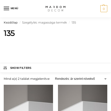
MENÜ
0
Kezdőlap
Szegélyléc magassága termék
135
/
/
135
SHOW FILTERS
SZÖVEGES KERESÉS
Mind a(z) 2 találat megjelenítve
ÁR SZERINTI SZŰRÉS