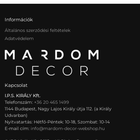
Információk
Általános szerződési feltételek
Adatvédelem
Kapcsolat
I.P.S. KIRÁLY Kft.
Telefonszám:
+36 20 465 1499
1144 Budapest, Nagy Lajos Király útja 112. (a Király
Udvarban)
Nyitvatartás: Hétfő-Péntek: 10-18, Szombat: 10-14
E-mail cím:
info@mardom-decor-webshop.hu