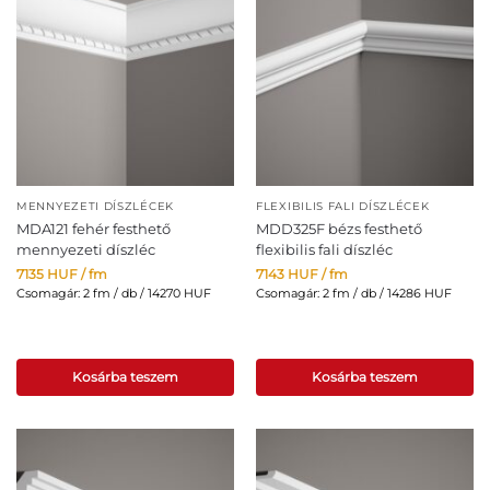
MENNYEZETI DÍSZLÉCEK
FLEXIBILIS FALI DÍSZLÉCEK
MDA121 fehér festhető
MDD325F bézs festhető
mennyezeti díszléc
flexibilis fali díszléc
7135
HUF
/ fm
7143
HUF
/ fm
Csomagár: 2 fm / db / 14270 HUF
Csomagár: 2 fm / db / 14286 HUF
Kosárba teszem
Kosárba teszem