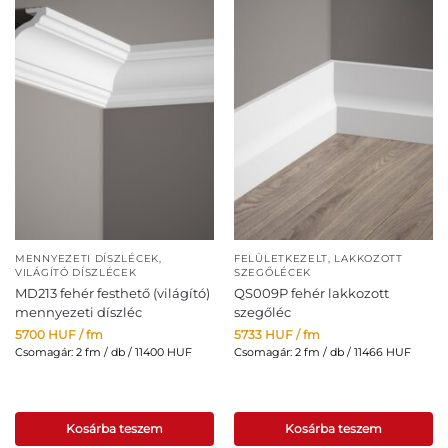
MENNYEZETI DÍSZLÉCEK
,
FELÜLETKEZELT, LAKKOZOTT
VILÁGÍTÓ DÍSZLÉCEK
SZEGŐLÉCEK
MD213 fehér festhető (világító)
QS009P fehér lakkozott
mennyezeti díszléc
szegőléc
5700
HUF
/ fm
5733
HUF
/ fm
Csomagár: 2 fm / db / 11400 HUF
Csomagár: 2 fm / db / 11466 HUF
Kosárba teszem
Kosárba teszem