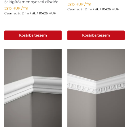
(világító) mennyezeti díszléc
5213
HUF
/ fm
5213
HUF
/ fm
Csomagár: 2 fm / db / 10426 HUF
Csomagár: 2 fm / db / 10426 HUF
Kosárba teszem
Kosárba teszem