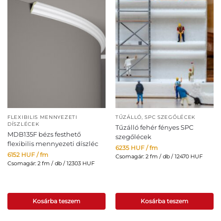
FLEXIBILIS MENNYEZETI
TŰZÁLLÓ, SPC SZEGŐLÉCEK
DÍSZLÉCEK
Tűzálló fehér fényes SPC
MDB135F bézs festhető
szegőlécek
flexibilis mennyezeti díszléc
6235
HUF
/ fm
6152
HUF
/ fm
Csomagár: 2 fm / db / 12470 HUF
Csomagár: 2 fm / db / 12303 HUF
Kosárba teszem
Kosárba teszem