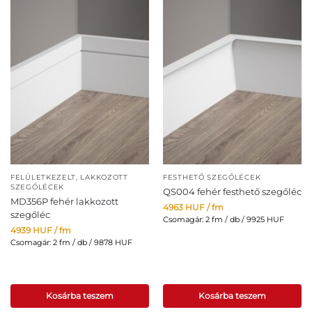
Ár:
1182 Ft/fm
-
24609 Ft/fm
TERMÉKKATEGÓRIÁK
Uncategorized
(0)
Díszítő elemek
(0)
Díszlécek
(162)
FELÜLETKEZELT, LAKKOZOTT
FESTHETŐ SZEGŐLÉCEK
SZEGŐLÉCEK
QS004 fehér festhető szegőléc
MD356P fehér lakkozott
Falpanelek
(0)
4963
HUF
/ fm
szegőléc
Csomagár: 2 fm / db / 9925 HUF
4939
HUF
/ fm
Karnistakarók
(9)
Csomagár: 2 fm / db / 9878 HUF
Kiegészítők
(0)
Kosárba teszem
Kosárba teszem
Szegőlécek, lábazatok
(93)