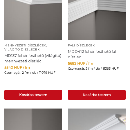
MENNYEZETI DÍSZLÉCEK
,
FALI DÍSZLÉCEK
VILÁGÍTÓ DÍSZLÉCEK
MDD412 fehér festhető fali
MD137 fehér festhető (világító)
díszléc
mennyezeti díszléc
5682
HUF
/ fm
5540
HUF
/ fm
Csomagár: 2 fm / db / 11363 HUF
Csomagár: 2 fm / db / 11079 HUF
Kosárba teszem
Kosárba teszem