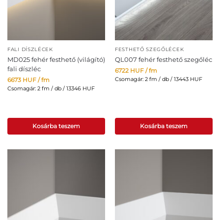
FALI DÍSZLÉCEK
FESTHETŐ SZEGŐLÉCEK
MD025 fehér festhető (világító)
QL007 fehér festhető szegőléc
fali díszléc
6722
HUF
/ fm
Csomagár: 2 fm / db / 13443 HUF
6673
HUF
/ fm
Csomagár: 2 fm / db / 13346 HUF
Kosárba teszem
Kosárba teszem