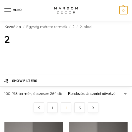
MENÜ
0
Kezdőlap
Egység mérete termék
2
2. oldal
/
/
/
2
SHOW FILTERS
SZÖVEGES KERESÉS
100–198 termék, összesen 264 db
1
2
3
ÁR SZERINTI SZŰRÉS