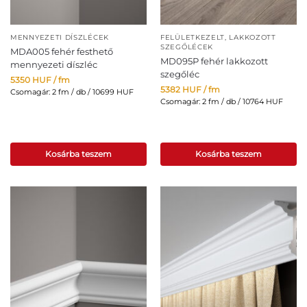
MENNYEZETI DÍSZLÉCEK
FELÜLETKEZELT, LAKKOZOTT
SZEGŐLÉCEK
MDA005 fehér festhető
MD095P fehér lakkozott
mennyezeti díszléc
szegőléc
5350
HUF
/ fm
5382
HUF
/ fm
Csomagár: 2 fm / db / 10699 HUF
Csomagár: 2 fm / db / 10764 HUF
Kosárba teszem
Kosárba teszem