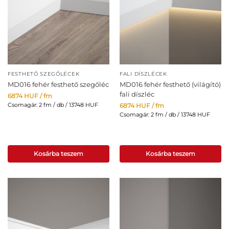
FESTHETŐ SZEGŐLÉCEK
FALI DÍSZLÉCEK
MD016 fehér festhető szegőléc
MD016 fehér festhető (világító)
fali díszléc
6874
HUF
/ fm
Csomagár: 2 fm / db / 13748 HUF
6874
HUF
/ fm
Csomagár: 2 fm / db / 13748 HUF
Kosárba teszem
Kosárba teszem