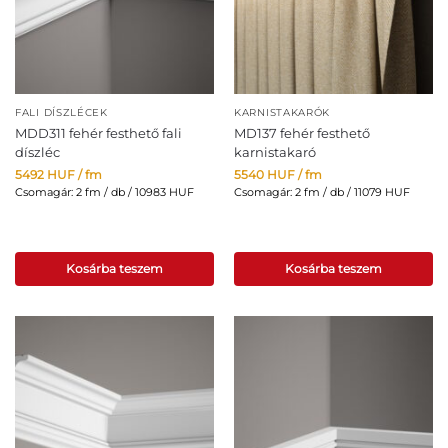
FALI DÍSZLÉCEK
KARNISTAKARÓK
MDD311 fehér festhető fali
MD137 fehér festhető
díszléc
karnistakaró
5492
HUF
/ fm
5540
HUF
/ fm
Csomagár: 2 fm / db / 10983 HUF
Csomagár: 2 fm / db / 11079 HUF
Kosárba teszem
Kosárba teszem