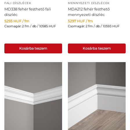
FALI DÍSZLÉCEK
MENNYEZETI DÍSZLÉCEK
MD338 fehér festhető fali
MDA212 fehér festhető
díszléc
mennyezeti díszléc
5293
HUF
/ fm
5297
HUF
/ fm
Csomagár: 2 fm / db / 10585 HUF
Csomagár: 2 fm / db / 10593 HUF
Kosárba teszem
Kosárba teszem