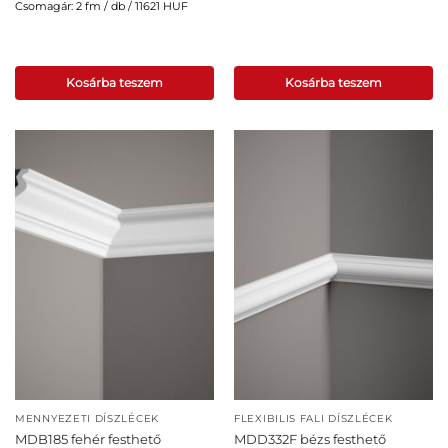
Csomagár: 2 fm / db / 11621 HUF
Kosárba teszem
Kosárba teszem
MENNYEZETI DÍSZLÉCEK
FLEXIBILIS FALI DÍSZLÉCEK
MDB185 fehér festhető
MDD332F bézs festhető