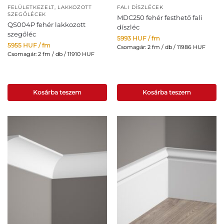
FELÜLETKEZELT, LAKKOZOTT
FALI DÍSZLÉCEK
SZEGŐLÉCEK
MDC250 fehér festhető fali
QS004P fehér lakkozott
díszléc
szegőléc
5993
HUF
/ fm
5955
HUF
/ fm
Csomagár: 2 fm / db / 11986 HUF
Csomagár: 2 fm / db / 11910 HUF
Kosárba teszem
Kosárba teszem