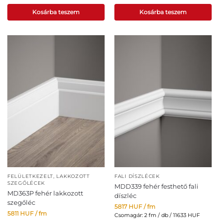
Kosárba teszem
Kosárba teszem
FELÜLETKEZELT, LAKKOZOTT
FALI DÍSZLÉCEK
SZEGŐLÉCEK
MDD339 fehér festhető fali
MD363P fehér lakkozott
díszléc
szegőléc
5817
HUF
/ fm
5811
HUF
/ fm
Csomagár: 2 fm / db / 11633 HUF