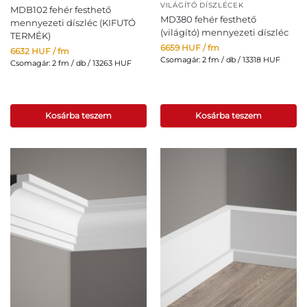
VILÁGÍTÓ DÍSZLÉCEK
MDB102 fehér festhető
MD380 fehér festhető
mennyezeti díszléc (KIFUTÓ
(világító) mennyezeti díszléc
TERMÉK)
6659
HUF
/ fm
6632
HUF
/ fm
Csomagár: 2 fm / db / 13318 HUF
Csomagár: 2 fm / db / 13263 HUF
Kosárba teszem
Kosárba teszem