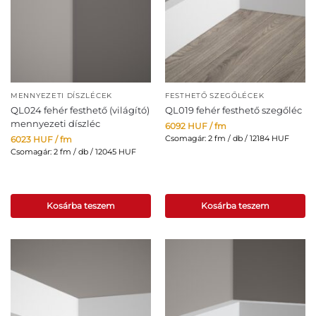
MENNYEZETI DÍSZLÉCEK
FESTHETŐ SZEGŐLÉCEK
QL024 fehér festhető (világító)
QL019 fehér festhető szegőléc
mennyezeti díszléc
6092
HUF
/ fm
Csomagár: 2 fm / db / 12184 HUF
6023
HUF
/ fm
Csomagár: 2 fm / db / 12045 HUF
Kosárba teszem
Kosárba teszem