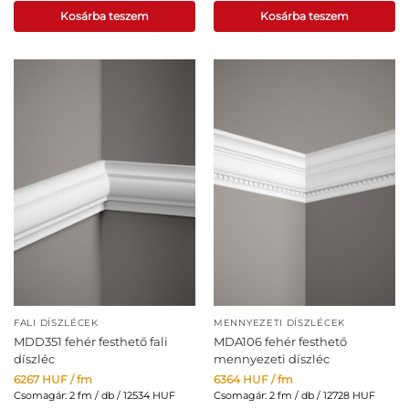
Kosárba teszem
Kosárba teszem
FALI DÍSZLÉCEK
MENNYEZETI DÍSZLÉCEK
MDD351 fehér festhető fali
MDA106 fehér festhető
díszléc
mennyezeti díszléc
6267
HUF
/ fm
6364
HUF
/ fm
Csomagár: 2 fm / db / 12534 HUF
Csomagár: 2 fm / db / 12728 HUF