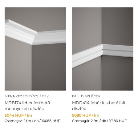
MAGASSÁG (CM)
1,80 cm - 19,80 cm
MENNYEZETI DÍSZLÉCEK
FALI DÍSZLÉCEK
MDB174 fehér festhető
MDD414 fehér festhető fali
mennyezeti díszléc
díszléc
5044
HUF
/ fm
5090
HUF
/ fm
Csomagár: 2 fm / db / 10088 HUF
Csomagár: 2 fm / db / 10180 HUF