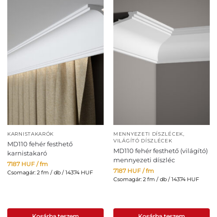
KARNISTAKARÓK
MENNYEZETI DÍSZLÉCEK
,
VILÁGÍTÓ DÍSZLÉCEK
MD110 fehér festhető
MD110 fehér festhető (világító)
karnistakaró
mennyezeti díszléc
7187
HUF
/ fm
7187
HUF
/ fm
Csomagár: 2 fm / db / 14374 HUF
Csomagár: 2 fm / db / 14374 HUF
Kosárba teszem
Kosárba teszem