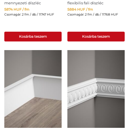
mennyezeti díszléc
flexibilis fali díszléc
5874
HUF
/ fm
5884
HUF
/ fm
Csomagár: 2 fm / db / 11747 HUF
Csomagár: 2 fm / db / 11768 HUF
Kosárba teszem
Kosárba teszem