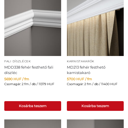
FALI DÍSZLÉCEK
KARNISTAKARÓK
MDD338 fehér festhető fali
MD213 fehér festhető
díszléc
karnistakaró
5690
HUF
/ fm
5700
HUF
/ fm
Csomagár: 2 fm / db / 11379 HUF
Csomagár: 2 fm / db / 11400 HUF
Kosárba teszem
Kosárba teszem