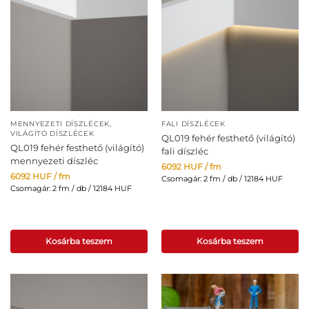
MENNYEZETI DÍSZLÉCEK
,
FALI DÍSZLÉCEK
VILÁGÍTÓ DÍSZLÉCEK
QL019 fehér festhető (világító)
QL019 fehér festhető (világító)
fali díszléc
mennyezeti díszléc
6092
HUF
/ fm
6092
HUF
/ fm
Csomagár: 2 fm / db / 12184 HUF
Csomagár: 2 fm / db / 12184 HUF
Kosárba teszem
Kosárba teszem