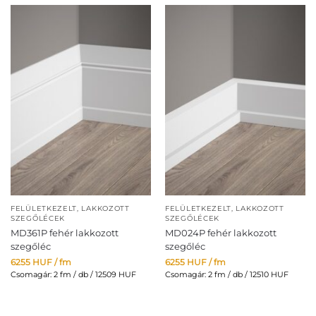
FELÜLETKEZELT, LAKKOZOTT
FELÜLETKEZELT, LAKKOZOTT
SZEGŐLÉCEK
SZEGŐLÉCEK
MD361P fehér lakkozott
MD024P fehér lakkozott
szegőléc
szegőléc
6255
HUF
/ fm
6255
HUF
/ fm
Csomagár: 2 fm / db / 12509 HUF
Csomagár: 2 fm / db / 12510 HUF