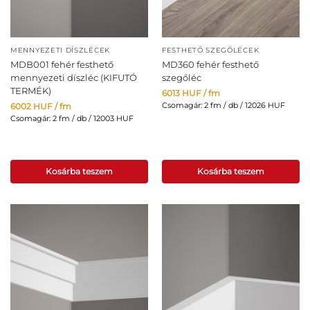
MENNYEZETI DÍSZLÉCEK
FESTHETŐ SZEGŐLÉCEK
MDB001 fehér festhető
MD360 fehér festhető
mennyezeti díszléc (KIFUTÓ
szegőléc
TERMÉK)
6013
HUF
/ fm
Csomagár: 2 fm / db / 12026 HUF
6002
HUF
/ fm
Csomagár: 2 fm / db / 12003 HUF
Kosárba teszem
Kosárba teszem