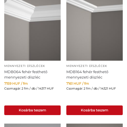
MENNYEZETI DÍSZLÉCEK
MENNYEZETI DÍSZLÉCEK
MDB064 fehér festhető
MDB164 fehér festhető
mennyezeti díszléc
mennyezeti díszléc
7159
HUF
/ fm
7161
HUF
/ fm
Csomagár: 2 fm / db / 14317 HUF
Csomagár: 2 fm / db / 14321 HUF
Kosárba teszem
Kosárba teszem