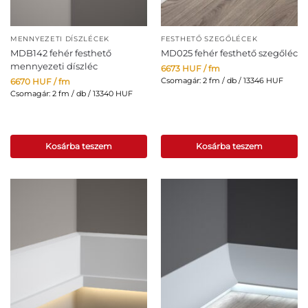
MENNYEZETI DÍSZLÉCEK
FESTHETŐ SZEGŐLÉCEK
MDB142 fehér festhető
MD025 fehér festhető szegőléc
mennyezeti díszléc
6673
HUF
/ fm
Csomagár: 2 fm / db / 13346 HUF
6670
HUF
/ fm
Csomagár: 2 fm / db / 13340 HUF
Kosárba teszem
Kosárba teszem